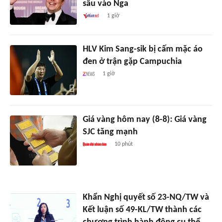
sâu vào Nga
1 giờ
HLV Kim Sang-sik bị cấm mặc áo
đen ở trận gặp Campuchia
1 giờ
Giá vàng hôm nay (8-8): Giá vàng
SJC tăng mạnh
10 phút
Khẩn Nghị quyết số 23-NQ/TW và
Kết luận số 49-KL/TW thành các