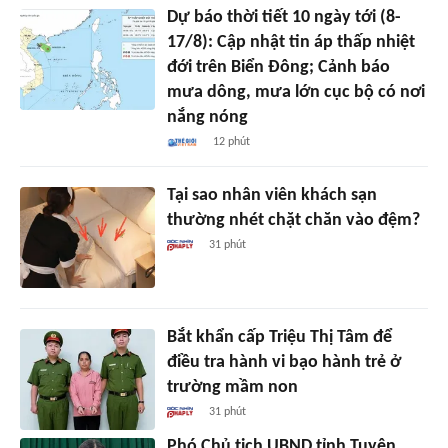
Dự báo thời tiết 10 ngày tới (8-
17/8): Cập nhật tin áp thấp nhiệt
đới trên Biển Đông; Cảnh báo
mưa dông, mưa lớn cục bộ có nơi
nắng nóng
12 phút
Tại sao nhân viên khách sạn
thường nhét chặt chăn vào đệm?
31 phút
Bắt khẩn cấp Triệu Thị Tâm để
điều tra hành vi bạo hành trẻ ở
trường mầm non
31 phút
Phó Chủ tịch UBND tỉnh Tuyên