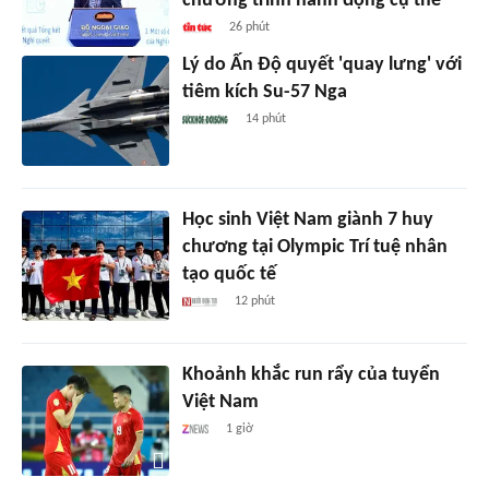
chương trình hành động cụ thể
26 phút
Lý do Ấn Độ quyết 'quay lưng' với
tiêm kích Su-57 Nga
14 phút
Học sinh Việt Nam giành 7 huy
chương tại Olympic Trí tuệ nhân
tạo quốc tế
12 phút
Khoảnh khắc run rẩy của tuyển
Việt Nam
1 giờ