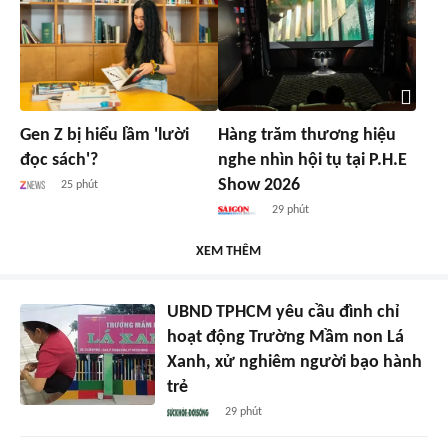
Gen Z bị hiểu lầm 'lười
Hàng trăm thương hiệu
đọc sách'?
nghe nhìn hội tụ tại P.H.E
Show 2026
25 phút
29 phút
XEM THÊM
UBND TPHCM yêu cầu đình chỉ
hoạt động Trường Mầm non Lá
Xanh, xử nghiêm người bạo hành
trẻ
29 phút