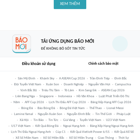
XEM THÊM
TẢI ỨNG DỤNG BÁO MỚI
ĐỂ KHÔNG BỎ SÓT TIN TỨC
Điều khoản sử dụng
Chính sách bảo mật
Sân Mỹ Đình
Khánh Sky
A ASEAN Cup 2026
Trần Đình Tiệp
Đình Bắc
Đội Tuyển Việt Nam
Xuân Son
Doanh Nghiệp
Nguyễn Văn Hợi
Campuchia
Vịnh Bắc Bộ
Triệu Thị Tâm
Tô Lâm
Kim Sang-Sik
ASEAN Cup 2026
Liên Bang Nga
Singapore
Indonesia
Hồ Văn Khoa
Luật Phát Triển Đô Thị
Năm
AFF Cup 2026
Lịch Thi Đấu AFF Cup 2026
Bảng Xếp Hạng AFF Cup 2026
Bóng Đá
Báo Bóng Đá
Bóng Đá Việt Nam
Thể Thao
Lionel Messi
Lamine Yamal
Nguyễn Xuân Son
Nguyễn Đình Bắc
Tin Thế Giới
Pháp Luật
Xã Hội
Tin Bão
Tin Tức
Giá Vàng
Tuyển Việt Nam
U23 Việt Nam
U17 Việt Nam
Kết Quả Bóng Đá
Ngoại Hạng Anh
Bảng Xếp Hạng Ngoại Hạng Anh
Lịch Thi Đấu Ngoại Hạng Anh
Cúp C1
Kết Quả Vietlott Power 6/55
Kết Quả Xổ Số
Xổ Số Miền Nam
Xổ Số Miền Bắc
Xổ Số Miền Trung
Giao Thông
Thời Sự