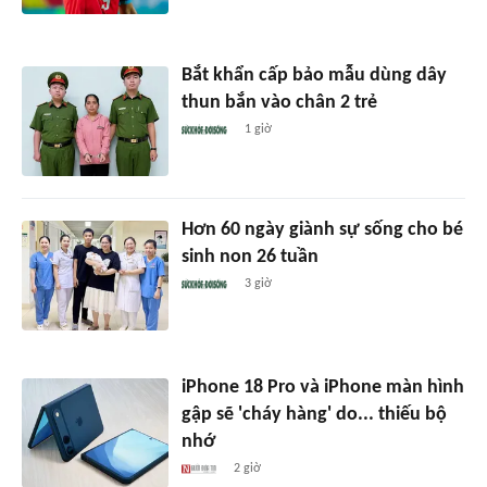
Bắt khẩn cấp bảo mẫu dùng dây
thun bắn vào chân 2 trẻ
1 giờ
Hơn 60 ngày giành sự sống cho bé
sinh non 26 tuần
3 giờ
iPhone 18 Pro và iPhone màn hình
gập sẽ 'cháy hàng' do... thiếu bộ
nhớ
2 giờ