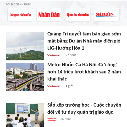
ĐỐI TÁC CHÍNH THỨC
Quảng Trị quyết tâm bàn giao sớm
mặt bằng Dự án Nhà máy điện gió
LIG-Hướng Hóa 1
27 phút
Metro Nhổn-Ga Hà Nội đã 'cõng'
hơn 14 triệu lượt khách sau 2 năm
khai thác
1 giờ
Sắp xếp trường học - Cuộc chuyển
đổi về tư duy quản trị giáo dục
36 phút