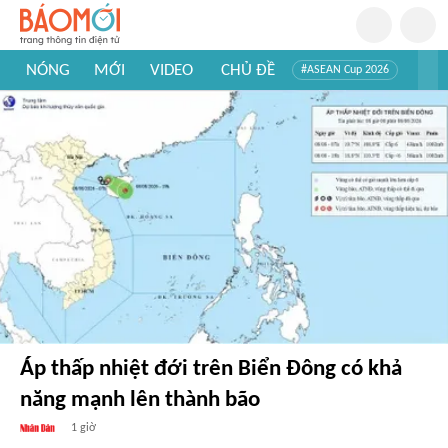
NÓNG
MỚI
VIDEO
CHỦ ĐỀ
#ASEAN Cup 2026
#Trí tuệ nhân tạo
#Mỹ - Iran
#Khám phá Việt Nam
#Khám phá thế giới
Áp thấp nhiệt đới trên Biển Đông có khả
năng mạnh lên thành bão
1 giờ