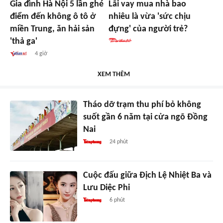
Gia đình Hà Nội 5 lần ghé
Lãi vay mua nhà bao
điểm đến không ô tô ở
nhiêu là vừa 'sức chịu
miền Trung, ăn hải sản
đựng' của người trẻ?
'thả ga'
4 giờ
XEM THÊM
Tháo dỡ trạm thu phí bỏ không
suốt gần 6 năm tại cửa ngõ Đồng
Nai
24 phút
Cuộc đấu giữa Địch Lệ Nhiệt Ba và
Lưu Diệc Phi
6 phút