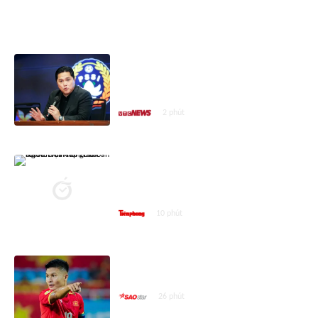
ASEAN CUP 2026
Chủ tịch LĐBĐ Indonesia hứa
đánh giá lại kết quả của đội nhà ở
ASEAN Cup 2026
2 phút
Người Thái nói gì khi tuyển Việt
Nam vào bán kết ASEAN Cup
2026?
10 phút
Ngả mũ trước đẳng cấp của
Quang Hải
26 phút