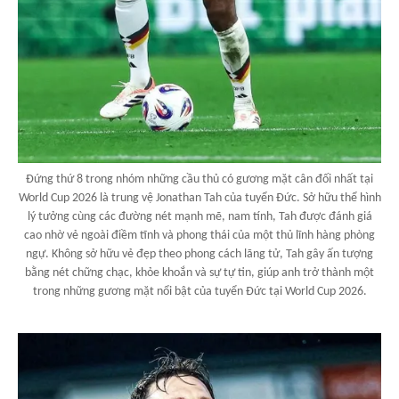
Đứng thứ 8 trong nhóm những cầu thủ có gương mặt cân đối nhất tại
World Cup 2026 là trung vệ Jonathan Tah của tuyển Đức. Sở hữu thể hình
lý tưởng cùng các đường nét mạnh mẽ, nam tính, Tah được đánh giá
cao nhờ vẻ ngoài điềm tĩnh và phong thái của một thủ lĩnh hàng phòng
ngự. Không sở hữu vẻ đẹp theo phong cách lãng tử, Tah gây ấn tượng
bằng nét chững chạc, khỏe khoắn và sự tự tin, giúp anh trở thành một
trong những gương mặt nổi bật của tuyển Đức tại World Cup 2026.