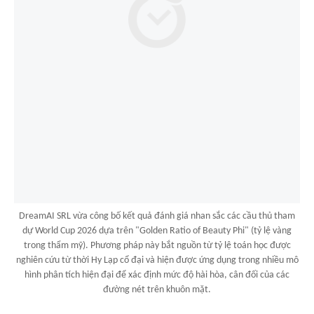
DreamAI SRL vừa công bố kết quả đánh giá nhan sắc các cầu thủ tham
dự World Cup 2026 dựa trên "Golden Ratio of Beauty Phi" (tỷ lệ vàng
trong thẩm mỹ). Phương pháp này bắt nguồn từ tỷ lệ toán học được
nghiên cứu từ thời Hy Lạp cổ đại và hiện được ứng dụng trong nhiều mô
hình phân tích hiện đại để xác định mức độ hài hòa, cân đối của các
đường nét trên khuôn mặt.