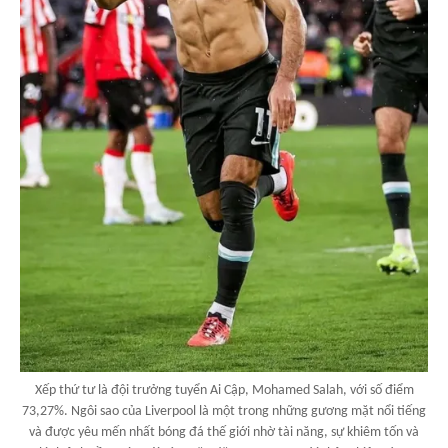
Xếp thứ tư là đội trưởng tuyển Ai Cập, Mohamed Salah, với số điểm
73,27%. Ngôi sao của Liverpool là một trong những gương mặt nổi tiếng
và được yêu mến nhất bóng đá thế giới nhờ tài năng, sự khiêm tốn và