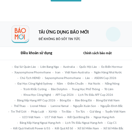
TẢI ỨNG DỤNG BÁO MỚI
ĐỂ KHÔNG BỎ SÓT TIN TỨC
Điều khoản sử dụng
Chính sách bảo mật
Đại Sứ Quán Lào
Liên Bang Nga
Australia
Quốc Hội Lào
Eo Biển Hormuz
Xaysomphone Phomvihane
Iran
Việt Nam-Australia
Ngân Hàng Nhà Nước
Chủ Tịch HĐND
Saysomphone Phomvihane
Lào
ASEAN Cup 2026
Đại Học Công Nghệ Sydney
Năm
Điểm Chuẩn
Hai Nước
Nắng Nóng
Trịnh Khắc Cường
Bão Dolphin
Trung Học Phổ Thông
Tô Lâm
Khoa Học Công Nghệ
AFF Cup 2026
Lịch Thi Đấu AFF Cup 2026
Bảng Xếp Hạng AFF Cup 2026
Bóng Đá
Báo Bóng Đá
Bóng Đá Việt Nam
Thể Thao
Lionel Messi
Lamine Yamal
Nguyễn Xuân Son
Nguyễn Đình Bắc
Tin Thế Giới
Pháp Luật
Xã Hội
Tin Bão
Tin Tức
Giá Vàng
Tuyển Việt Nam
U23 Việt Nam
U17 Việt Nam
Kết Quả Bóng Đá
Ngoại Hạng Anh
Bảng Xếp Hạng Ngoại Hạng Anh
Lịch Thi Đấu Ngoại Hạng Anh
Cúp C1
Kết Quả Vietlott Power 6/55
Kết Quả Xổ Số
Xổ Số Miền Nam
Xổ Số Miền Bắc