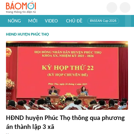
NÓNG
MỚI
VIDEO
CHỦ ĐỀ
#ASEAN Cup 2026
#Tuyển sinh đại học 2026
#Trí tuệ nhân tạo
#Mỹ - Iran
HĐND HUYỆN PHÚC THỌ
#Khám phá Việt Nam
#Khám phá thế giới
HĐND huyện Phúc Thọ thông qua phương
án thành lập 3 xã