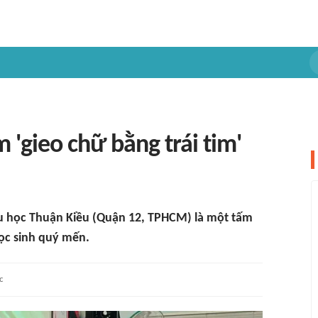
 'gieo chữ bằng trái tim'
u học Thuận Kiều (Quận 12, TPHCM) là một tấm
ọc sinh quý mến.
c