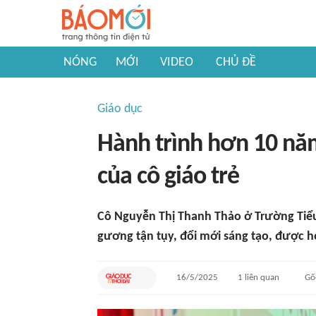
NÓNG
MỚI
VIDEO
CHỦ ĐỀ
Giáo dục
Hành trình hơn 10 năm
của cô giáo trẻ
Cô Nguyễn Thị Thanh Thảo ở Trường Tiể
gương tận tụy, đổi mới sáng tạo, được h
16/5/2025
1
liên quan
Gố