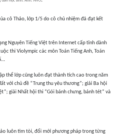
 dẫn học sinh. Ảnh: NVCC
ủa cô Thảo, lớp 1/5 do cô chủ nhiệm đã đạt kết
rạng Nguyên Tiếng Việt trên Internet cấp tỉnh dành
 cuộc thi Violympic các môn Toán Tiếng Anh, Toán
hố…
 tập thể lớp cũng luôn đạt thành tích cao trong năm
 đất với chủ đề “Trung thu yêu thương”; giải Ba hội
ệt”; giải Nhất hội thi “Gói bánh chưng, bánh tét” và
hảo luôn tìm tòi, đổi mới phương pháp trong từng