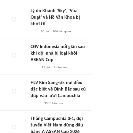
Lý do Khánh 'Sky', 'Vua
Quạt' và Hồ Văn Khoa bị
khởi tố
10 giờ
104
liên quan
CĐV Indonesia nổi giận sau
khi đội nhà bị loại khỏi
ASEAN Cup
11 giờ
2
liên quan
HLV Kim Sang-sik nói điều
đặc biệt về Đình Bắc sau cú
đúp vào lưới Campuchia
3538
liên quan
Thắng Campuchia 3-1, đội
tuyển Việt Nam đứng đầu
bảng A ASEAN Cup 2026