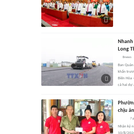
Nhanh 
Long T
Bnews
Ban Quản 
khẩn trươn
Biên Hòa 
cả hai dự
Phường
chịu ả
7 
Nhân kỷ n
10/8/2026