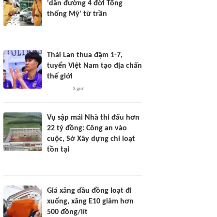
'dẫn đường 4 đời Tổng
thống Mỹ' từ trần
Thái Lan thua đậm 1-7,
tuyển Việt Nam tạo địa chấn
thế giới
3 giờ
Vụ sập mái Nhà thi đấu hơn
22 tỷ đồng: Công an vào
cuộc, Sở Xây dựng chỉ loạt
tồn tại
Giá xăng dầu đồng loạt đi
xuống, xăng E10 giảm hơn
500 đồng/lít