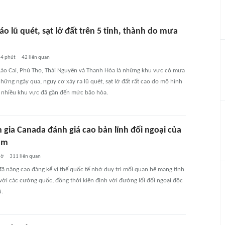
o lũ quét, sạt lở đất trên 5 tỉnh, thành do mưa
4 phút
42
liên quan
 Lào Cai, Phú Thọ, Thái Nguyên và Thanh Hóa là những khu vực có mưa
hững ngày qua, nguy cơ xảy ra lũ quét, sạt lở đất rất cao do mô hình
 nhiều khu vực đã gần đến mức bão hòa.
 gia Canada đánh giá cao bản lĩnh đối ngoại của
am
iờ
311
liên quan
đã nâng cao đáng kể vị thế quốc tế nhờ duy trì mối quan hệ mang tính
với các cường quốc, đồng thời kiên định với đường lối đối ngoại độc
ủ.