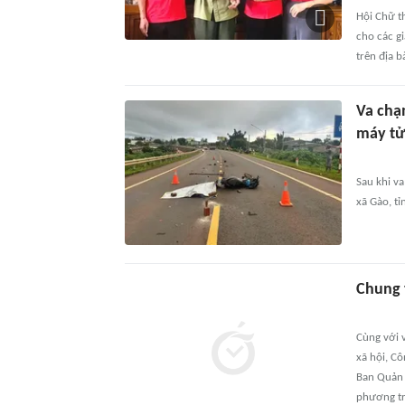
Hội Chữ t
cho các g
trên địa b
Va chạm
máy tử
Sau khi v
xã Gào, tỉ
Chung 
Cùng với v
xã hội, C
Ban Quản 
phương tri