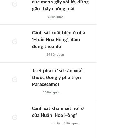
cực mạnh gây xói lở, đứng
gần thấy chóng mặt
1
liên quan
Cảnh sát xuất hiện ở nhà
'Huấn Hoa Hồng', đám
đông theo dõi
24
liên quan
Triệt phá cơ sở sản xuất
thuốc Đông y pha trộn
Paracetamol
20
liên quan
Cảnh sát khám xét nơi ở
của Huấn 'Hoa Hồng'
11 giờ
1
liên quan