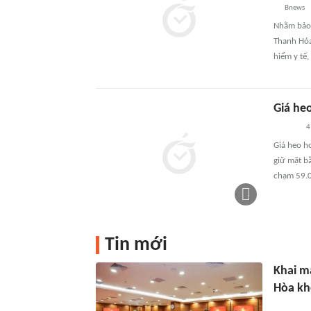
Bnews
Nhằm bảo 
Thanh Hóa
hiểm y tế,
Giá he
4
Giá heo h
giữ mặt b
chạm 59.0
Tin mới
Khai m
Hòa kh