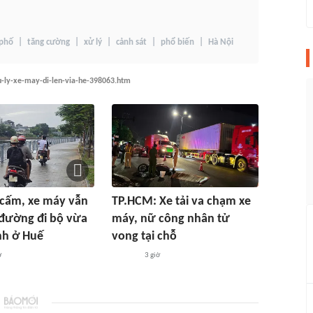
phố
tăng cường
xử lý
cảnh sát
phổ biến
Hà Nội
u-ly-xe-may-di-len-via-he-398063.htm
 cấm, xe máy vẫn
TP.HCM: Xe tải va chạm xe
đường đi bộ vừa
máy, nữ công nhân tử
nh ở Huế
vong tại chỗ
ờ
3 giờ