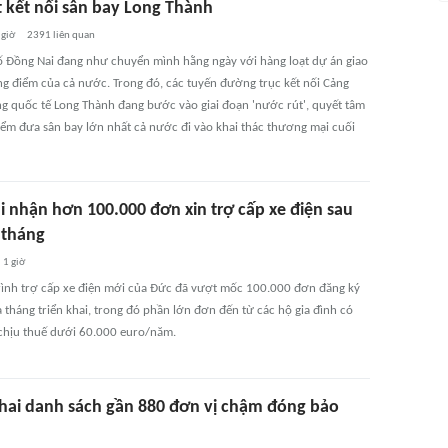
t kết nối sân bay Long Thành
 giờ
2391
liên quan
 Đồng Nai đang như chuyển mình hằng ngày với hàng loạt dự án giao
ng điểm của cả nước. Trong đó, các tuyến đường trục kết nối Cảng
g quốc tế Long Thành đang bước vào giai đoạn 'nước rút', quyết tâm
điểm đưa sân bay lớn nhất cả nước đi vào khai thác thương mại cuối
i nhận hơn 100.000 đơn xin trợ cấp xe điện sau
 tháng
1 giờ
ình trợ cấp xe điện mới của Đức đã vượt mốc 100.000 đơn đăng ký
 tháng triển khai, trong đó phần lớn đơn đến từ các hộ gia đình có
chịu thuế dưới 60.000 euro/năm.
hai danh sách gần 880 đơn vị chậm đóng bảo