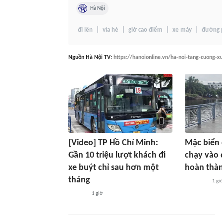
Hà Nội
đi lên
vỉa hè
giờ cao điểm
xe máy
đường 
Nguồn
Hà Nội TV
:
https://hanoionline.vn/ha-noi-tang-cuong-x
[Video] TP Hồ Chí Minh:
Mặc biển
Gần 10 triệu lượt khách đi
chạy vào 
xe buýt chỉ sau hơn một
hoàn thà
tháng
1 gi
1 giờ