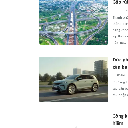
Gấp rú
3
Thành phố
thông trọ
hàng khôn
kịp thời 
năm nay.
Đức gh
gần ba
Bnews
Chương tr
sau gần ba
thu nhập 
Công k
hiểm