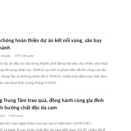
chóng hoàn thiện dự án kết nối vùng, sân bay
hành
vài giây
2391
liên quan
lý dự án đầu tư xây dựng thành phố Đồng Nai yêu cầu nhiều nhà thầu
g bổ sung nhân lực, thiết bị sau khi vi phạm tiến độ thi công cao tốc
– Vũng Tàu và đường Vành đai 3 TP.HCM, nhằm bảo đảm mục tiêu đưa
 án vào khai thác trong tháng 9/2026.
 Trung Tâm trao quà, đồng hành cùng gia đình
nh hưởng chất độc da cam
phút
4
liên quan
iệm 65 năm Ngày thảm họa da cam ở Việt Nam (10/8/1961 -
) và Ngày Vì nạn nhân chất độc da cam Việt Nam (10/8), chiều 06/8,