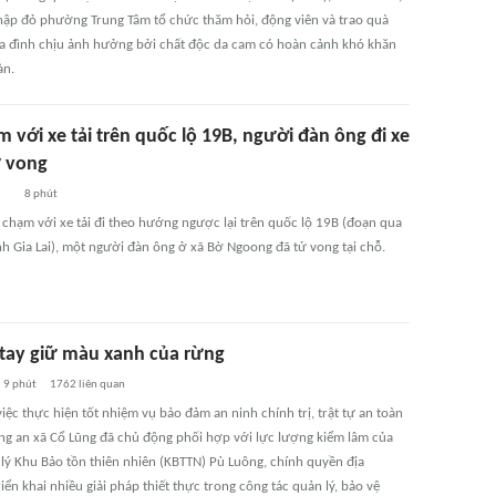
hập đỏ phường Trung Tâm tổ chức thăm hỏi, động viên và trao quà
ia đình chịu ảnh hưởng bởi chất độc da cam có hoàn cảnh khó khăn
àn.
 với xe tải trên quốc lộ 19B, người đàn ông đi xe
 vong
8 phút
a chạm với xe tải đi theo hướng ngược lại trên quốc lộ 19B (đoạn qua
nh Gia Lai), một người đàn ông ở xã Bờ Ngoong đã tử vong tại chỗ.
tay giữ màu xanh của rừng
9 phút
1762
liên quan
iệc thực hiện tốt nhiệm vụ bảo đảm an ninh chính trị, trật tự an toàn
ông an xã Cổ Lũng đã chủ động phối hợp với lực lượng kiểm lâm của
lý Khu Bảo tồn thiên nhiên (KBTTN) Pù Luông, chính quyền địa
ển khai nhiều giải pháp thiết thực trong công tác quản lý, bảo vệ