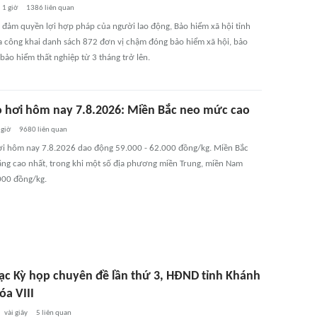
1 giờ
1386
liên quan
đảm quyền lợi hợp pháp của người lao động, Bảo hiểm xã hội tỉnh
 công khai danh sách 872 đơn vị chậm đóng bảo hiểm xã hội, bảo
 bảo hiểm thất nghiệp từ 3 tháng trở lên.
o hơi hôm nay 7.8.2026: Miền Bắc neo mức cao
 giờ
9680
liên quan
ơi hôm nay 7.8.2026 dao động 59.000 - 62.000 đồng/kg. Miền Bắc
ằng cao nhất, trong khi một số địa phương miền Trung, miền Nam
00 đồng/kg.
ạc Kỳ họp chuyên đề lần thứ 3, HĐND tỉnh Khánh
óa VIII
vài giây
5
liên quan