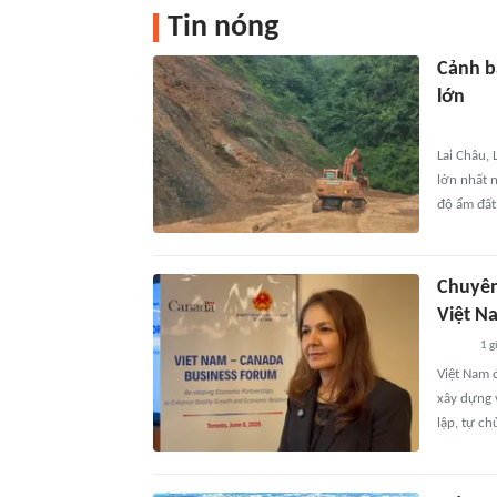
Tin nóng
Cảnh bá
lớn
Lai Châu,
lớn nhất n
độ ẩm đất
Chuyên
Việt N
1 g
Việt Nam 
xây dựng 
lập, tự ch