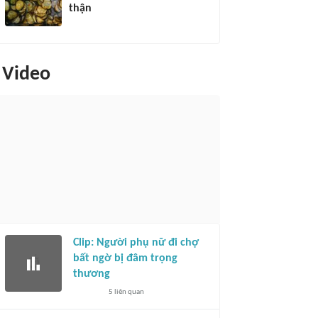
thận
Video
Clip: Người phụ nữ đi chợ
bất ngờ bị đâm trọng
thương
5
liên quan