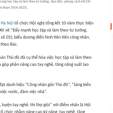
 trong học tập và làm theo tư tưởng, đạo đức, phong cách Hồ Chí
ai đoạn 2016-2025).
ố
Hà Nội
tổ chức Hội nghị tổng kết 10 năm thực hiện
 XII về “Đẩy mạnh học tập và làm theo tư tưởng,
số 05); biểu dương điển hình tiên tiến công nhân,
 theo Bác.
oàn Thủ đô đã cụ thể hóa việc học tập và làm theo
 góp phần nâng cao tay nghề, tăng năng suất lao
đạt danh hiệu “Công nhân giỏi Thủ đô”, “Sáng kiến
 việc nước, đảm việc nhà”.
 luyện tay nghề, thi thợ giỏi” với điểm nhấn là Hội
 tổ chức nhằm nâng cao kỹ năng, tay nghề, tăng