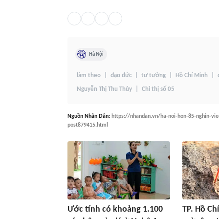
Hà Nội
làm theo
đạo đức
tư tưởng
Hồ Chí Minh
Nguyễn Thị Thu Thủy
Chỉ thị số 05
Nguồn
Nhân Dân
:
https://nhandan.vn/ha-noi-hon-85-nghin-vi
post879415.html
Ước tính có khoảng 1.100
TP. Hồ Ch