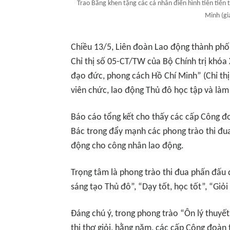
Trao Bằng khen tặng các cá nhân điển hình tiên tiến
Minh (gi
Chiều 13/5, Liên đoàn Lao động thành ph
Chỉ thị số 05-CT/TW của Bộ Chính trị khóa
đạo đức, phong cách Hồ Chí Minh” (Chỉ thị 
viên chức, lao động Thủ đô học tập và làm
Báo cáo tổng kết cho thấy các cấp Công đ
Bác trong đẩy mạnh các phong trào thi đua
động cho công nhân lao động.
Trọng tâm là phong trào thi đua phấn đấu 
sáng tạo Thủ đô”, “Dạy tốt, học tốt”, “Giỏi
Đáng chú ý, trong phong trào “Ôn lý thuyết,
thi thợ giỏi, hằng năm, các cấp Công đoàn