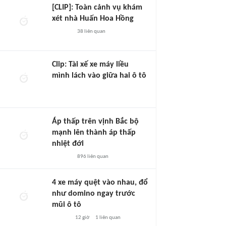
[CLIP]: Toàn cảnh vụ khám
xét nhà Huấn Hoa Hồng
38
liên quan
Clip: Tài xế xe máy liều
mình lách vào giữa hai ô tô
Áp thấp trên vịnh Bắc bộ
mạnh lên thành áp thấp
nhiệt đới
896
liên quan
4 xe máy quệt vào nhau, đổ
như domino ngay trước
mũi ô tô
12 giờ
1
liên quan