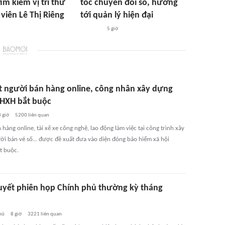
ìm kiếm vị trí thứ
tốc chuyển đổi số, hướng
 viên Lê Thị Riêng
tới quản lý hiện đại
5 giờ
t người bán hàng online, công nhân xây dựng
HXH bắt buộc
 giờ
5200
liên quan
hàng online, tài xế xe công nghệ, lao động làm việc tại công trình xây
ời bán vé số... được đề xuất đưa vào diện đóng bảo hiểm xã hội
t buộc.
uyết phiên họp Chính phủ thường kỳ tháng
hủ
8 giờ
3221
liên quan