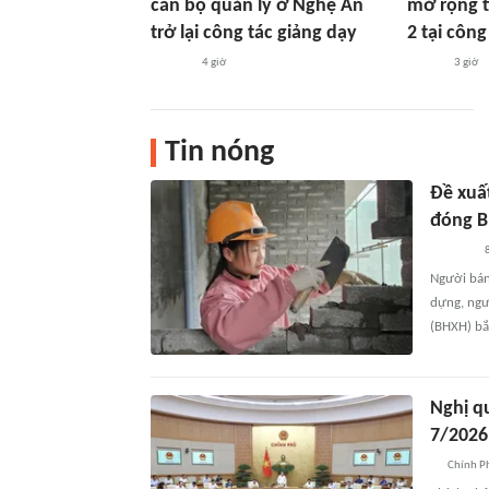
cán bộ quản lý ở Nghệ An
mở rộng t
trở lại công tác giảng dạy
2 tại công
4 giờ
3 giờ
Tin nóng
Đề xuấ
đóng B
8
Người bán 
dựng, ngư
(BHXH) bắ
Nghị q
7/2026
Chính P