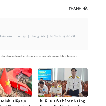
THANH HÀ
đoàn viên
học tập
phong cách
Bộ Chính trị khóa XII
ec-hoc-tap-va-lam-theo-tu-tuong-dao-duc-phong-cach-ho-chi-minh-
í Minh: Tiếp tục
Thuế TP. Hồ Chí Minh tăng