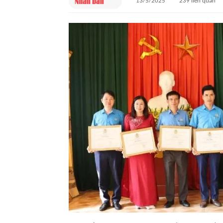
13/5/2025
239
liên quan