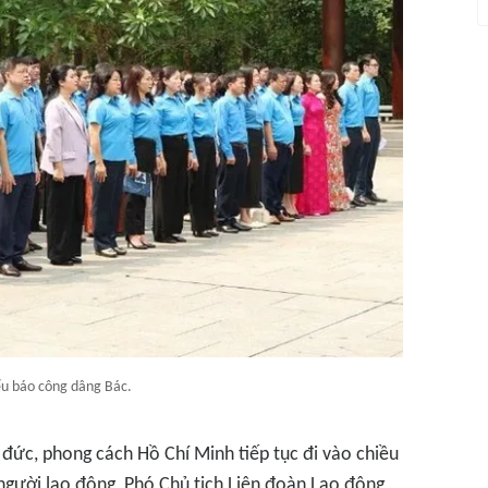
ểu báo công dâng Bác.
 đức, phong cách Hồ Chí Minh tiếp tục đi vào chiều
 người lao động, Phó Chủ tịch Liên đoàn Lao động