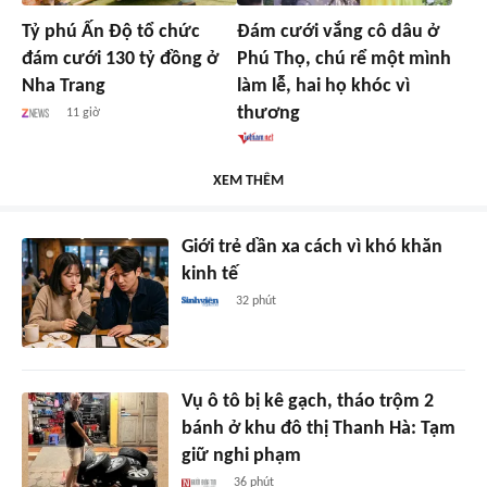
Tỷ phú Ấn Độ tổ chức
Đám cưới vắng cô dâu ở
đám cưới 130 tỷ đồng ở
Phú Thọ, chú rể một mình
Nha Trang
làm lễ, hai họ khóc vì
thương
11 giờ
XEM THÊM
Giới trẻ dần xa cách vì khó khăn
kinh tế
32 phút
Vụ ô tô bị kê gạch, tháo trộm 2
bánh ở khu đô thị Thanh Hà: Tạm
giữ nghi phạm
36 phút