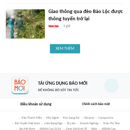
Giao thông qua đèo Bảo Lộc được
thông tuyến trở lại
1 giờ
XEM THÊM
TẢI ỨNG DỤNG BÁO MỚI
ĐỂ KHÔNG BỎ SÓT TIN TỨC
Điều khoản sử dụng
Chính sách bảo mật
Trần Thanh Mẫn
Mũi Nghê
Kim Sang-Sik
Ukraine
Campuchia
Đội Tuyển Việt Nam
Liên Bang Nga
Tô Lâm
Doanh Nghiệp
Triệu Thị Tâm
Sân Mỹ Đình
ASEAN Cup 2026
Cảnh Sát Kinh Tế
Năm
ASEAN Cup