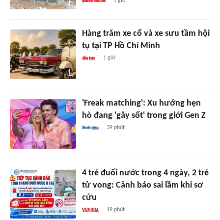
1 giờ
Hàng trăm xe cổ và xe sưu tầm hội
tụ tại TP Hồ Chí Minh
1 giờ
'Freak matching': Xu hướng hẹn
hò đang 'gây sốt' trong giới Gen Z
39 phút
4 trẻ đuối nước trong 4 ngày, 2 trẻ
tử vong: Cảnh báo sai lầm khi sơ
cứu
19 phút