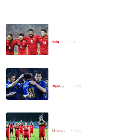
ASEAN CUP 2026
Duyên nợ bóng đá Việt Nam -
Malaysia trong hơn 1 năm qua
12 phút
Thái Lan gây địa chấn ở AFF Cup
2026
17 phút
Mở bán vé trận bán kết lượt về
trên sân Mỹ Đình
17 phút