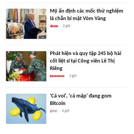
Mỹ ấn định các mốc thử nghiệm
lá chắn bí mật Vòm Vàng
3 giờ
Phát hiện và quy tập 245 bộ hài
cốt liệt sĩ tại Công viên Lê Thị
Riêng
3 giờ
'Cá voi', 'cá mập' đang gom
Bitcoin
4 giờ