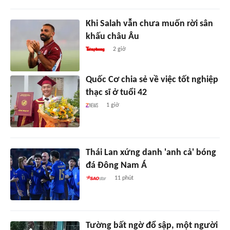
Khi Salah vẫn chưa muốn rời sân
khấu châu Âu
2 giờ
Quốc Cơ chia sẻ về việc tốt nghiệp
thạc sĩ ở tuổi 42
1 giờ
Thái Lan xứng danh 'anh cả' bóng
đá Đông Nam Á
11 phút
Tường bất ngờ đổ sập, một người