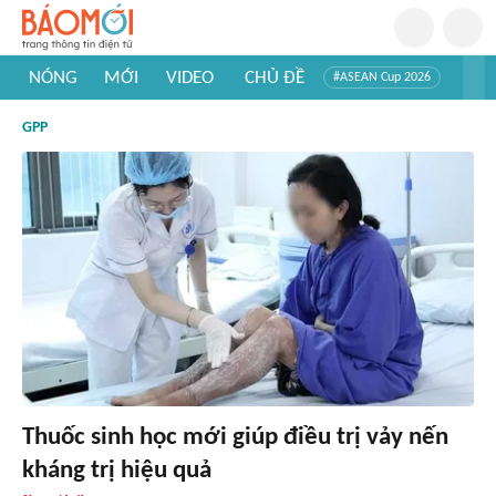
NÓNG
MỚI
VIDEO
CHỦ ĐỀ
#ASEAN Cup 2026
#Trí tuệ nhân tạo
#Mỹ - Iran
#Khám phá Việt Nam
GPP
#Khám phá thế giới
Thuốc sinh học mới giúp điều trị vảy nến
kháng trị hiệu quả