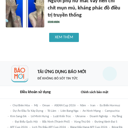
Người phụ nữ mắc vảy nến chi
chít mụn mủ, kháng phác đồ điều
trị truyền thống
XEM THÊM
TẢI ỨNG DỤNG BÁO MỚI
ĐỂ KHÔNG BỎ SÓT TIN TỨC
Điều khoản sử dụng
Chính sách bảo mật
Chợ Biên Hòa
Mỹ
Oman
ASEAN Cup 2026
Năm
Iran
Eo Biển Hormuz
Dự Án Đầu Tư Xây Dựng
Tô Lâm
Liên Bang Nga
An Ninh Mạng
Campuchia
Kim Sang-Sik
Lê Minh Hưng
Luật Kiến Trúc
Ukraine
Doanh Nghiệp
Hạ Tầng
Đại Biểu Quốc Hội
Bắc Ninh (thành Phố)
Vùng Thủ Đô
Đường Vành Đai 5
AFF Cup 2026
Lịch Thi Đấu AFF Cup 2026
Bảng Xếp Hạng AFF Cup 2026
Bóng Đá