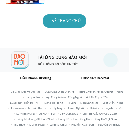
VỀ TRANG CHỦ
TẢI ỨNG DỤNG BÁO MỚI
ĐỂ KHÔNG BỎ SÓT TIN TỨC
Điều khoản sử dụng
Chính sách bảo mật
Bộ Giáo Dục Và Đào Tạo
Luật Giao Dịch Điện Tử
THPT Chuyên Tuyên Quang
Năm
Campuchia
Luật Chuyển Giao Công Nghệ
ASEAN Cup 2026
Luật Phát Triển Đô Thị
Huấn Hoa Hồng
Tô Lâm
Liên Bang Nga
Luật Viễn Thông
Indonesia
Eo Biển Hormuz
Hạ Tầng
Doanh Nghiệp
Tháo Gỡ
Logistic
Mỹ
Lê Minh Hưng
UBND
Iran
AFF Cup 2026
Lịch Thi Đấu AFF Cup 2026
Bảng Xếp Hạng AFF Cup 2026
Bóng Đá
Báo Bóng Đá
Bóng Đá Việt Nam
Thể Thao
Lionel Messi
Lamine Yamal
Nguyễn Xuân Son
Nguyễn Đình Bắc