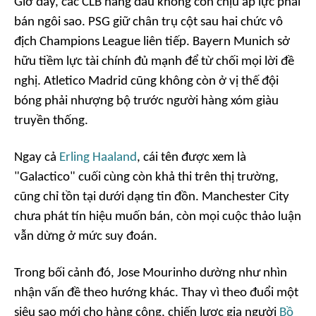
Giờ đây, các CLB hàng đầu không còn chịu áp lực phải
bán ngôi sao. PSG giữ chân trụ cột sau hai chức vô
địch Champions League liên tiếp. Bayern Munich sở
hữu tiềm lực tài chính đủ mạnh để từ chối mọi lời đề
nghị. Atletico Madrid cũng không còn ở vị thế đội
bóng phải nhượng bộ trước người hàng xóm giàu
truyền thống.
Ngay cả
Erling Haaland
, cái tên được xem là
"Galactico" cuối cùng còn khả thi trên thị trường,
cũng chỉ tồn tại dưới dạng tin đồn. Manchester City
chưa phát tín hiệu muốn bán, còn mọi cuộc thảo luận
vẫn dừng ở mức suy đoán.
Trong bối cảnh đó, Jose Mourinho dường như nhìn
nhận vấn đề theo hướng khác. Thay vì theo đuổi một
siêu sao mới cho hàng công, chiến lược gia người
Bồ