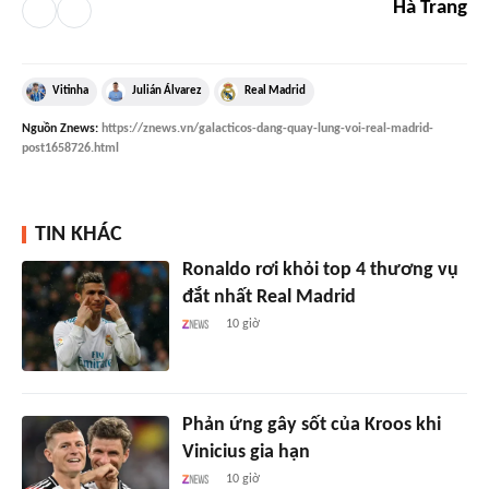
Hà Trang
Vitinha
Julián Álvarez
Real Madrid
Nguồn
Znews
:
https://znews.vn/galacticos-dang-quay-lung-voi-real-madrid-
post1658726.html
TIN KHÁC
Ronaldo rơi khỏi top 4 thương vụ
đắt nhất Real Madrid
10 giờ
Phản ứng gây sốt của Kroos khi
Vinicius gia hạn
10 giờ