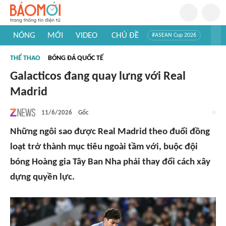
NÓNG
MỚI
VIDEO
CHỦ ĐỀ
#ASEAN Cup 2026
#Trí tuệ nhân tạo
#Mỹ - Iran
#Khám phá Việt Nam
THỂ THAO
BÓNG ĐÁ QUỐC TẾ
#Khám phá thế giới
Galacticos đang quay lưng với Real
Madrid
11/6/2026
Gốc
Những ngôi sao được Real Madrid theo đuổi đồng
loạt trở thành mục tiêu ngoài tầm với, buộc đội
bóng Hoàng gia Tây Ban Nha phải thay đổi cách xây
dựng quyền lực.