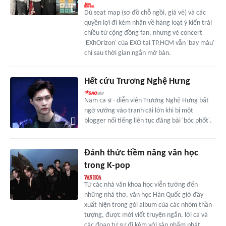
Dù seat map (sơ đồ chỗ ngồi, giá vé) và các
quyền lợi đi kèm nhận về hàng loạt ý kiến trái
chiều từ cộng đồng fan, nhưng vé concert
'EXhOrizon' của EXO tại TP.HCM vẫn 'bay màu'
chỉ sau thời gian ngắn mở bán.
Hết cứu Trương Nghệ Hưng
Nam ca sĩ - diễn viên Trương Nghệ Hưng bất
ngờ vướng vào tranh cãi lớn khi bị một
blogger nổi tiếng liên tục đăng bài 'bóc phốt'.
Đánh thức tiềm năng văn học
trong K-pop
Từ các nhà văn khoa học viễn tưởng đến
những nhà thơ, văn học Hàn Quốc giờ đây
xuất hiện trong gói album của các nhóm thần
tượng, được mời viết truyện ngắn, lời ca và
các đoạn tự sự đi kèm với sản phẩm phát