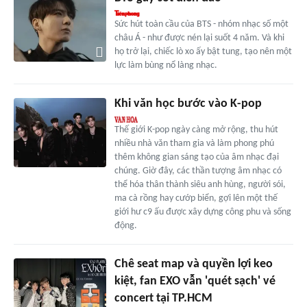
Sức hút toàn cầu của BTS - nhóm nhạc số một
châu Á - như được nén lại suốt 4 năm. Và khi
họ trở lại, chiếc lò xo ấy bật tung, tạo nên một
lực làm bùng nổ làng nhạc.
Khi văn học bước vào K-pop
Thế giới K-pop ngày càng mở rộng, thu hút
nhiều nhà văn tham gia và làm phong phú
thêm không gian sáng tạo của âm nhạc đại
chúng. Giờ đây, các thần tượng âm nhạc có
thể hóa thân thành siêu anh hùng, người sói,
ma cà rồng hay cướp biển, gợi lên một thế
giới hư c9 ấu được xây dựng công phu và sống
động.
Chê seat map và quyền lợi keo
kiệt, fan EXO vẫn 'quét sạch' vé
concert tại TP.HCM