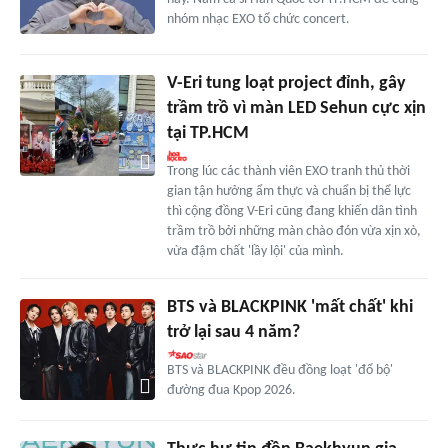
nhóm nhạc EXO tổ chức concert.
V-Eri tung loạt project đỉnh, gây
trầm trồ vì màn LED Sehun cực xịn
tại TP.HCM
Trong lúc các thành viên EXO tranh thủ thời
gian tận hưởng ẩm thực và chuẩn bị thể lực
thì cộng đồng V-Eri cũng đang khiến dân tình
trầm trồ bởi những màn chào đón vừa xịn xò,
vừa đậm chất 'lầy lội' của mình.
BTS và BLACKPINK 'mất chất' khi
trở lại sau 4 năm?
BTS và BLACKPINK đều đồng loạt 'đổ bộ'
đường đua Kpop 2026.