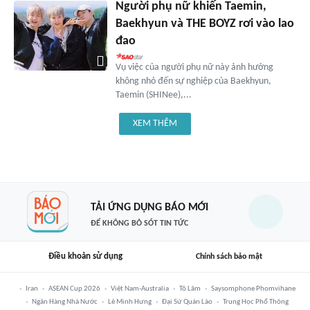
Người phụ nữ khiến Taemin,
Baekhyun và THE BOYZ rơi vào lao
đao
Vụ việc của người phụ nữ này ảnh hưởng
không nhỏ đến sự nghiệp của Baekhyun,
Taemin (SHINee),...
XEM THÊM
TẢI ỨNG DỤNG BÁO MỚI
ĐỂ KHÔNG BỎ SÓT TIN TỨC
Điều khoản sử dụng
Chính sách bảo mật
Iran
ASEAN Cup 2026
Việt Nam-Australia
Tô Lâm
Saysomphone Phomvihane
Ngân Hàng Nhà Nước
Lê Minh Hưng
Đại Sứ Quán Lào
Trung Học Phổ Thông