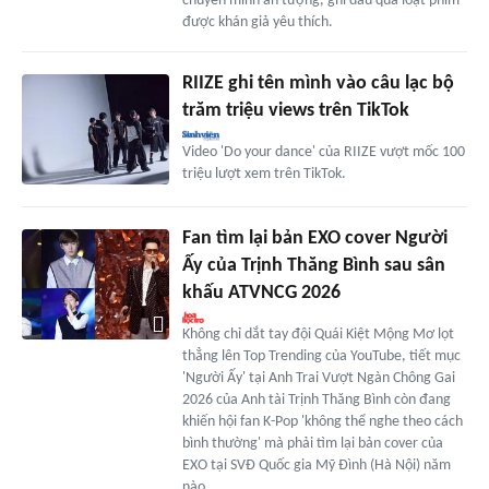
chuyển mình ấn tượng, ghi dấu qua loạt phim
được khán giả yêu thích.
RIIZE ghi tên mình vào câu lạc bộ
trăm triệu views trên TikTok
Video 'Do your dance' của RIIZE vượt mốc 100
triệu lượt xem trên TikTok.
Fan tìm lại bản EXO cover Người
Ấy của Trịnh Thăng Bình sau sân
khấu ATVNCG 2026
Không chỉ dắt tay đội Quái Kiệt Mộng Mơ lọt
thẳng lên Top Trending của YouTube, tiết mục
'Người Ấy' tại Anh Trai Vượt Ngàn Chông Gai
2026 của Anh tài Trịnh Thăng Bình còn đang
khiến hội fan K-Pop 'không thể nghe theo cách
bình thường' mà phải tìm lại bản cover của
EXO tại SVĐ Quốc gia Mỹ Đình (Hà Nội) năm
nào.