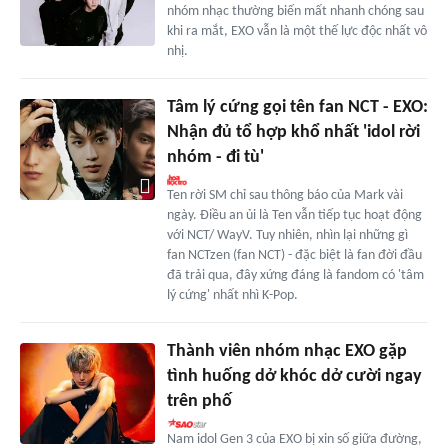
nhóm nhạc thường biến mất nhanh chóng sau
khi ra mắt, EXO vẫn là một thế lực độc nhất vô
nhị.
Tâm lý cứng gọi tên fan NCT - EXO:
Nhận đủ tổ hợp khổ nhất 'idol rời
nhóm - đi tù'
Ten rời SM chỉ sau thông báo của Mark vài
ngày. Điều an ủi là Ten vẫn tiếp tục hoạt động
với NCT/ WayV. Tuy nhiên, nhìn lại những gì
fan NCTzen (fan NCT) - đặc biệt là fan đời đầu
đã trải qua, đây xứng đáng là fandom có 'tâm
lý cứng' nhất nhì K-Pop.
Thành viên nhóm nhạc EXO gặp
tình huống dở khóc dở cười ngay
trên phố
Nam idol Gen 3 của EXO bị xin số giữa đường,