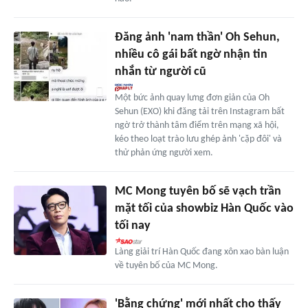
Đăng ảnh 'nam thần' Oh Sehun,
nhiều cô gái bất ngờ nhận tin
nhắn từ người cũ
Một bức ảnh quay lưng đơn giản của Oh
Sehun (EXO) khi đăng tải trên Instagram bất
ngờ trở thành tâm điểm trên mạng xã hội,
kéo theo loạt trào lưu ghép ảnh 'cặp đôi' và
thử phản ứng người xem.
MC Mong tuyên bố sẽ vạch trần
mặt tối của showbiz Hàn Quốc vào
tối nay
Làng giải trí Hàn Quốc đang xôn xao bàn luận
về tuyên bố của MC Mong.
'Bằng chứng' mới nhất cho thấy