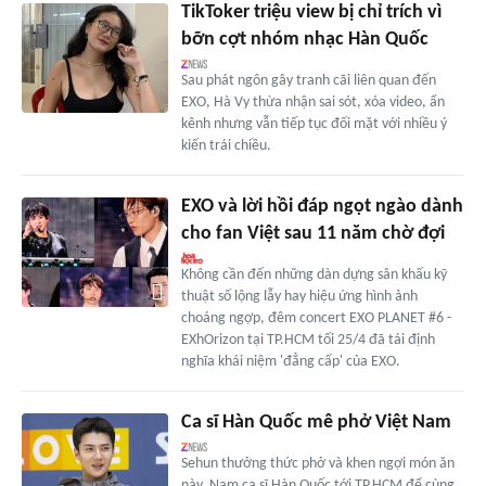
TikToker triệu view bị chỉ trích vì
bỡn cợt nhóm nhạc Hàn Quốc
Sau phát ngôn gây tranh cãi liên quan đến
EXO, Hà Vy thừa nhận sai sót, xóa video, ẩn
kênh nhưng vẫn tiếp tục đối mặt với nhiều ý
kiến trái chiều.
EXO và lời hồi đáp ngọt ngào dành
cho fan Việt sau 11 năm chờ đợi
Không cần đến những dàn dựng sân khấu kỹ
thuật số lộng lẫy hay hiệu ứng hình ảnh
choáng ngợp, đêm concert EXO PLANET #6 -
EXhOrizon tại TP.HCM tối 25/4 đã tái định
nghĩa khái niệm 'đẳng cấp' của EXO.
Ca sĩ Hàn Quốc mê phở Việt Nam
Sehun thưởng thức phở và khen ngợi món ăn
này. Nam ca sĩ Hàn Quốc tới TP.HCM để cùng