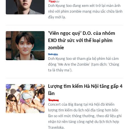
Doh Kyung Soo đang xem xét trở lại màn ảnh
nhỏ với phim zombie mang màu sắc chữa lành
đầy mới lạ.
'Viên ngọc quý' D.O. của nhóm
EXO thử sức với thể loại phim
zombie
Doh Kyung Soo sẽ tham gia bộ phim hài cảm
động 'We Are the Zombie' (tạm dịch: 'Chúng
ta là thây ma').
Lượng tìm kiếm Hà Nội tăng gấp 4
lần
Concert của Big Bang tại Hà Nội đã khiến
lượng tìm kiếm du lịch nội địa tăng hơn bốn
lần so với mức thông thường, theo dữ liệu ghi
nhận từ nền tảng công nghệ du lịch tích hợp
Traveloka.