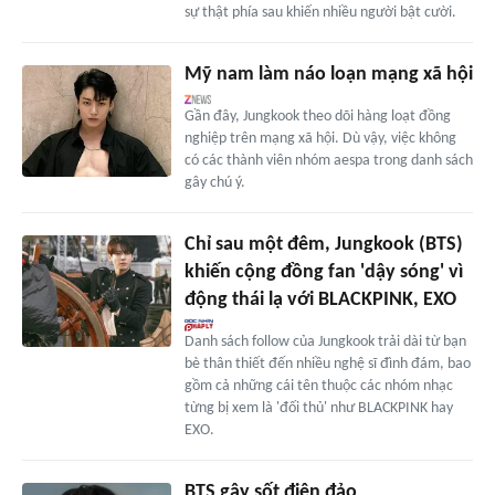
sự thật phía sau khiến nhiều người bật cười.
Mỹ nam làm náo loạn mạng xã hội
Gần đây, Jungkook theo dõi hàng loạt đồng
nghiệp trên mạng xã hội. Dù vậy, việc không
có các thành viên nhóm aespa trong danh sách
gây chú ý.
Chỉ sau một đêm, Jungkook (BTS)
khiến cộng đồng fan 'dậy sóng' vì
động thái lạ với BLACKPINK, EXO
Danh sách follow của Jungkook trải dài từ bạn
bè thân thiết đến nhiều nghệ sĩ đình đám, bao
gồm cả những cái tên thuộc các nhóm nhạc
từng bị xem là 'đối thủ' như BLACKPINK hay
EXO.
BTS gây sốt điên đảo