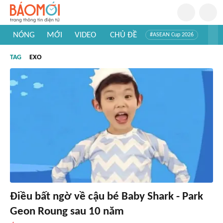
NÓNG
MỚI
VIDEO
CHỦ ĐỀ
#ASEAN Cup 2026
#Tuyển sinh đại học 2026
#Trí tuệ nhân tạo
#Mỹ - Iran
TAG
EXO
#Khám phá Việt Nam
#Khám phá thế giới
Điều bất ngờ về cậu bé Baby Shark - Park
Geon Roung sau 10 năm