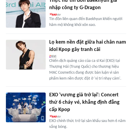
Thực hư tin đồn Baekhyun gia
nhập công ty G-Dragon
Tin đồn liên quan đến Baekhyun khiến người
hâm mộ không khỏi xôn xao.
Lọ kem nền đặt giữa hai chân nam
idol Kpop gây tranh cãi
Chiến dịch quảng cáo của ca sĩ Kai (EXO) tại
Thượng Hải (Trung Quốc) cho thương hiệu
MAC Cosmetics đang được bàn luận vì sản
phẩm kem nền được đặt ở 'vị trí nhạy cảm'.
EXO 'vương giả trở lại': Concert
thứ 6 cháy vé, khẳng định đẳng
cấp Kpop
EXO chính thức trở lại sân khấu sau hơn 6 năm
vắng bóng.