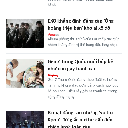
hành.
EXO khẳng định đẳng cấp 'Ông
hoàng triệu bản' khó ai xô đổ
Album phòng thu thứ 8 của EXO tiếp tục giúp
nhóm khẳng định vị thế hàng đầu làng nhạc.
Gen Z Trung Quốc nuôi búp bê
như con gây tranh cãi
Gen Z Trung Quốc đang theo đuổi xu hướng
'làm mẹ không đau đớn' bằng cách nuôi búp
bê như con. Điều này gây ra tranh cãi trong
cộng đồng mạng.
Bí mật đằng sau những 'vũ trụ
Kpop': Từ giấc mơ hư cấu đến
chiến lược toàn cầu