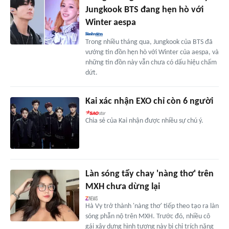
Jungkook BTS đang hẹn hò với
Winter aespa
Trong nhiều tháng qua, Jungkook của BTS đã
vướng tin đồn hẹn hò với Winter của aespa, và
những tin đồn này vẫn chưa có dấu hiệu chấm
dứt.
Kai xác nhận EXO chỉ còn 6 người
Chia sẻ của Kai nhận được nhiều sự chú ý.
Làn sóng tẩy chay 'nàng thơ' trên
MXH chưa dừng lại
Hà Vy trở thành 'nàng thơ' tiếp theo tạo ra làn
sóng phẫn nộ trên MXH. Trước đó, nhiều cô
gái xây dựng hình tượng này bị chỉ trích nặng