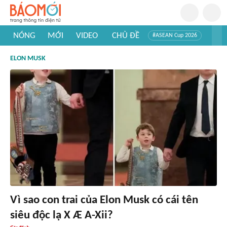
NÓNG
MỚI
VIDEO
CHỦ ĐỀ
#ASEAN Cup 2026
#Trí tuệ nhân tạo
#Mỹ - Iran
#Khám phá Việt Nam
ELON MUSK
#Khám phá thế giới
Vì sao con trai của Elon Musk có cái tên
siêu độc lạ X Æ A-Xii?