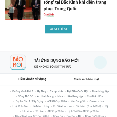
sóng' tại Bắc Kinh khi diện trang
phục Trung Quốc
XEM THÊM
TẢI ỨNG DỤNG BÁO MỚI
ĐỂ KHÔNG BỎ SÓT TIN TỨC
Điều khoản sử dụng
Chính sách bảo mật
Đường Vành Đai 5
Hạ Tầng
Campuchia
Đại Biểu Quốc Hội
Doanh Nghiệp
Vùng Thủ Đô
An Ninh Mạng
Năm
Liên Bang Nga
Chợ Biên Hòa
Dự Án Đầu Tư Xây Dựng
ASEAN Cup 2026
Kim Sang-Sik
Oman
Iran
Luật Kiến Trúc
Lê Minh Hưng
Eo Biển Hormuz
Bắc Ninh (thành Phố)
Mỹ
Ukraine
Tô Lâm
AFF Cup 2026
Lịch Thi Đấu AFF Cup 2026
Bảng Xếp Hạng AFF Cup 2026
Bóng Đá
Báo Bóng Đá
Bóng Đá Việt Nam