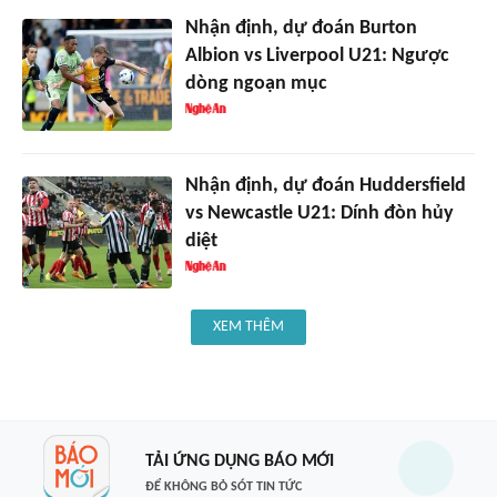
Nhận định, dự đoán Burton
Albion vs Liverpool U21: Ngược
dòng ngoạn mục
Nhận định, dự đoán Huddersfield
vs Newcastle U21: Dính đòn hủy
diệt
XEM THÊM
TẢI ỨNG DỤNG BÁO MỚI
ĐỂ KHÔNG BỎ SÓT TIN TỨC