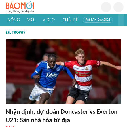
NÓNG
MỚI
VIDEO
CHỦ ĐỀ
#ASEAN Cup 2026
#Trí tuệ nhân tạo
#Mỹ - Iran
#Khám phá Việt Nam
EFL TROPHY
#Khám phá thế giới
Nhận định, dự đoán Doncaster vs Everton
U21: Sân nhà hóa tử địa