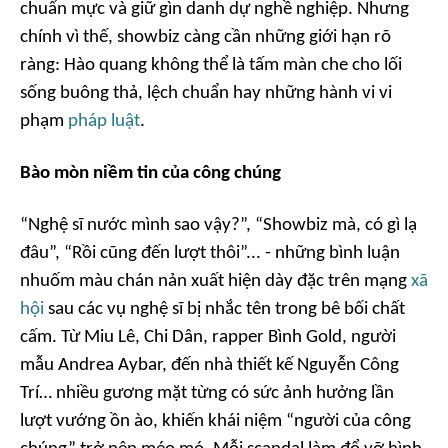
chuẩn mực và giữ gìn danh dự nghề nghiệp. Nhưng
chính vì thế, showbiz càng cần những giới hạn rõ
ràng: Hào quang không thể là tấm màn che cho lối
sống buông thả, lệch chuẩn hay những hành vi vi
phạm
pháp luật
.
Bào mòn niềm tin của công chúng
“Nghệ sĩ nước mình sao vậy?”, “Showbiz mà, có gì lạ
đâu”, “Rồi cũng đến lượt thôi”...
- những bình luận
nhuốm màu chán nản xuất hiện dày đặc trên mạng
xã
hội
sau các vụ nghệ sĩ bị nhắc tên trong bê bối chất
cấm. Từ Miu Lê, Chi Dân, rapper Bình Gold, người
mẫu Andrea Aybar, đến nhà thiết kế Nguyễn Công
Trí… nhiều gương mặt từng có sức ảnh hưởng lần
lượt vướng ồn ào, khiến khái niệm “người của công