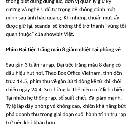
thông biết dừng đúng lúc, đơn vị quản lý giữ kỷ
cương và nghệ sĩ đủ tự trọng để không đánh mất
mình sau ánh hào quang. Khi những chuẩn mực ấy
được giữ lại, scandal sẽ không thể trở thành “vùng tối
quen thuộc” của showbiz Việt.
Phim Đại tiệc trăng máu 8 giảm nhiệt tại phòng vé
S
au gần 3 tuần ra rạp,
Đại tiệc trăng máu 8
đang có
dấu hiệu hụt hơi. Theo Box Office Vietnam, tính đến
trưa 14.5, phim thu về gần 33 tỉ đồng kể từ khi khởi
chiếu ngày 24.4. Sự chững lại thể hiện rõ ở lịch chiếu.
Tại nhiều hệ thống rạp, số suất chiếu đã giảm mạnh.
Tỷ lệ lấp đầy phòng vé không cao, khiến khả năng bứt
phá doanh thu trong giai đoạn cuối hành trình trụ rạp
trở nên khó khăn hơn.