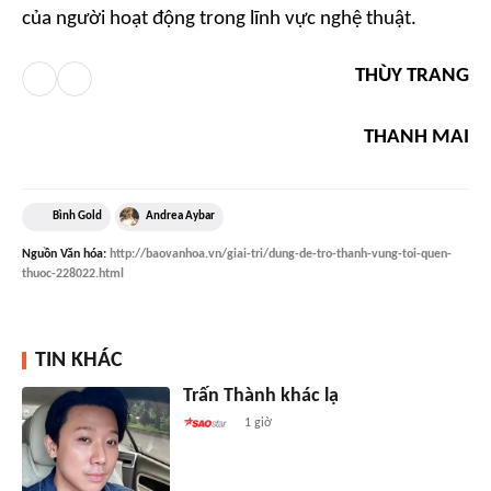
của người hoạt động trong lĩnh vực nghệ thuật.
THÙY TRANG
THANH MAI
Bình Gold
Andrea Aybar
Nguồn
Văn hóa
:
http://baovanhoa.vn/giai-tri/dung-de-tro-thanh-vung-toi-quen-
thuoc-228022.html
TIN KHÁC
Trấn Thành khác lạ
1 giờ