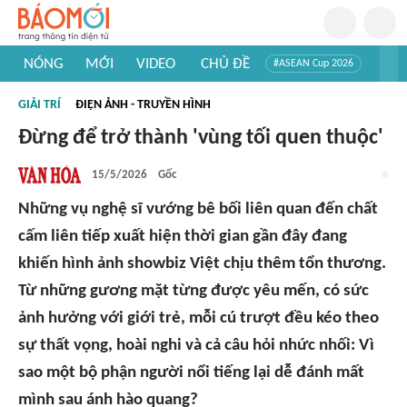
NÓNG
MỚI
VIDEO
CHỦ ĐỀ
#ASEAN Cup 2026
#Trí tuệ nhân tạo
#Mỹ - Iran
#Khám phá Việt Nam
GIẢI TRÍ
ĐIỆN ẢNH - TRUYỀN HÌNH
#Khám phá thế giới
Đừng để trở thành 'vùng tối quen thuộc'
15/5/2026
Gốc
Những vụ nghệ sĩ vướng bê bối liên quan đến chất
cấm liên tiếp xuất hiện thời gian gần đây đang
khiến hình ảnh showbiz Việt chịu thêm tổn thương.
Từ những gương mặt từng được yêu mến, có sức
ảnh hưởng với giới trẻ, mỗi cú trượt đều kéo theo
sự thất vọng, hoài nghi và cả câu hỏi nhức nhối: Vì
sao một bộ phận người nổi tiếng lại dễ đánh mất
mình sau ánh hào quang?