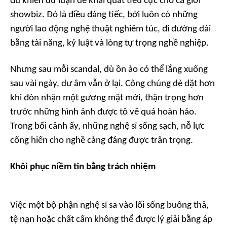
đủ khiến dư luận dễ khái quát tiêu cực cho cả giới
showbiz. Đó là điều đáng tiếc, bởi luôn có những
người lao động nghệ thuật nghiêm túc, đi đường dài
bằng tài năng, kỷ luật và lòng tự trọng nghề nghiệp.
Nhưng sau mỗi scandal, dù ồn ào có thể lắng xuống
sau vài ngày, dư âm vẫn ở lại. Công chúng dè dặt hơn
khi đón nhận một gương mặt mới, thận trọng hơn
trước những hình ảnh được tô vẽ quá hoàn hảo.
Trong bối cảnh ấy, những nghệ sĩ sống sạch, nỗ lực
cống hiến cho nghề càng đáng được trân trọng.
Khôi phục niềm tin bằng trách nhiệm
Việc một bộ phận nghệ sĩ sa vào lối sống buông thả,
tệ nạn hoặc chất cấm không thể được lý giải bằng áp