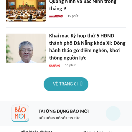
Quảng Ninh và Bắc Ninh trong
tháng 9
15 phút
Khai mạc Kỳ họp thứ 5 HĐND
thành phố Đà Nẵng khóa XI: Đồng
hành tháo gỡ điểm nghẽn, khơi
thông nguồn lực
16 phút
VỀ TRANG CHỦ
TẢI ỨNG DỤNG BÁO MỚI
ĐỂ KHÔNG BỎ SÓT TIN TỨC