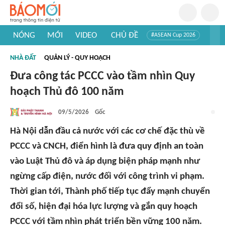
NÓNG
MỚI
VIDEO
CHỦ ĐỀ
#ASEAN Cup 2026
#Trí tuệ nhân tạo
#Mỹ - Iran
#Khám phá Việt Nam
NHÀ ĐẤT
QUẢN LÝ - QUY HOẠCH
#Khám phá thế giới
Đưa công tác PCCC vào tầm nhìn Quy
hoạch Thủ đô 100 năm
09/5/2026
Gốc
Hà Nội dẫn đầu cả nước với các cơ chế đặc thù về
PCCC và CNCH, điển hình là đưa quy định an toàn
vào Luật Thủ đô và áp dụng biện pháp mạnh như
ngừng cấp điện, nước đối với công trình vi phạm.
Thời gian tới, Thành phố tiếp tục đẩy mạnh chuyển
đổi số, hiện đại hóa lực lượng và gắn quy hoạch
PCCC với tầm nhìn phát triển bền vững 100 năm.