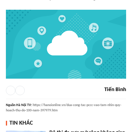
Tiến Bình
Nguồn
Hà Nội TV
:
https://hanoionline.vn/dua-cong-tac-pccc-vao-tam-nhin-quy-
hoach-thu-do-100-nam-397979.htm
TIN KHÁC