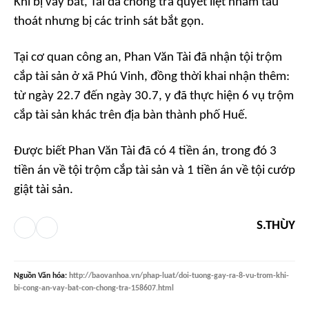
Khi bị vây bắt, Tài đã chống trả quyết liệt nhằm tẩu
thoát nhưng bị các trinh sát bắt gọn.
Tại cơ quan công an, Phan Văn Tài đã nhận tội trộm
cắp tài sản ở xã Phú Vinh, đồng thời khai nhận thêm:
từ ngày 22.7 đến ngày 30.7, y đã thực hiện 6 vụ trộm
cắp tài sản khác trên địa bàn thành phố Huế.
Được biết Phan Văn Tài đã có 4 tiền án, trong đó 3
tiền án về tội trộm cắp tài sản và 1 tiền án về tội cướp
giật tài sản.
S.THÙY
Nguồn
Văn hóa
:
http://baovanhoa.vn/phap-luat/doi-tuong-gay-ra-8-vu-trom-khi-
bi-cong-an-vay-bat-con-chong-tra-158607.html