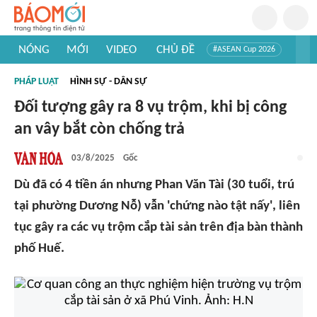
NÓNG
MỚI
VIDEO
CHỦ ĐỀ
#ASEAN Cup 2026
#Trí tuệ nhân tạo
#Mỹ - Iran
#Khám phá Việt Nam
PHÁP LUẬT
HÌNH SỰ - DÂN SỰ
#Khám phá thế giới
Đối tượng gây ra 8 vụ trộm, khi bị công
an vây bắt còn chống trả
03/8/2025
Gốc
Dù đã có 4 tiền án nhưng Phan Văn Tài (30 tuổi, trú
tại phường Dương Nỗ) vẫn 'chứng nào tật nấy', liên
tục gây ra các vụ trộm cắp tài sản trên địa bàn thành
phố Huế.