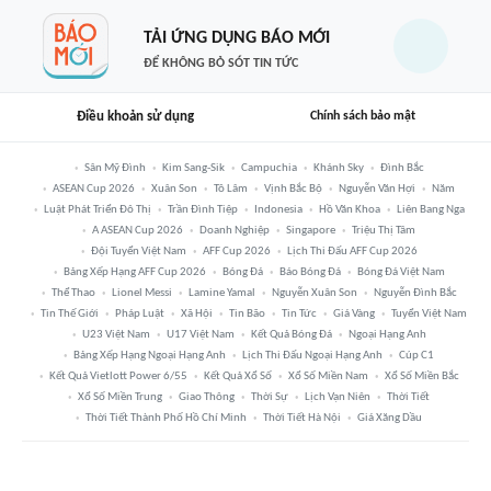
TẢI ỨNG DỤNG BÁO MỚI
ĐỂ KHÔNG BỎ SÓT TIN TỨC
Điều khoản sử dụng
Chính sách bảo mật
Sân Mỹ Đình
Kim Sang-Sik
Campuchia
Khánh Sky
Đình Bắc
ASEAN Cup 2026
Xuân Son
Tô Lâm
Vịnh Bắc Bộ
Nguyễn Văn Hợi
Năm
Luật Phát Triển Đô Thị
Trần Đình Tiệp
Indonesia
Hồ Văn Khoa
Liên Bang Nga
A ASEAN Cup 2026
Doanh Nghiệp
Singapore
Triệu Thị Tâm
Đội Tuyển Việt Nam
AFF Cup 2026
Lịch Thi Đấu AFF Cup 2026
Bảng Xếp Hạng AFF Cup 2026
Bóng Đá
Báo Bóng Đá
Bóng Đá Việt Nam
Thể Thao
Lionel Messi
Lamine Yamal
Nguyễn Xuân Son
Nguyễn Đình Bắc
Tin Thế Giới
Pháp Luật
Xã Hội
Tin Bão
Tin Tức
Giá Vàng
Tuyển Việt Nam
U23 Việt Nam
U17 Việt Nam
Kết Quả Bóng Đá
Ngoại Hạng Anh
Bảng Xếp Hạng Ngoại Hạng Anh
Lịch Thi Đấu Ngoại Hạng Anh
Cúp C1
Kết Quả Vietlott Power 6/55
Kết Quả Xổ Số
Xổ Số Miền Nam
Xổ Số Miền Bắc
Xổ Số Miền Trung
Giao Thông
Thời Sự
Lịch Vạn Niên
Thời Tiết
Thời Tiết Thành Phố Hồ Chí Minh
Thời Tiết Hà Nội
Giá Xăng Dầu