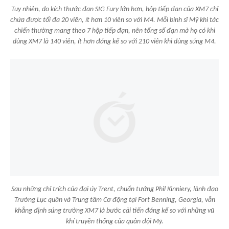
Tuy nhiên, do kích thước đạn SIG Fury lớn hơn, hộp tiếp đạn của XM7 chỉ
chứa được tối đa 20 viên, ít hơn 10 viên so với M4. Mỗi binh sĩ Mỹ khi tác
chiến thường mang theo 7 hộp tiếp đạn, nên tổng số đạn mà họ có khi
dùng XM7 là 140 viên, ít hơn đáng kể so với 210 viên khi dùng súng M4.
Sau những chỉ trích của đại úy Trent, chuẩn tướng Phil Kinniery, lãnh đạo
Trường Lục quân và Trung tâm Cơ động tại Fort Benning, Georgia, vẫn
khẳng định súng trường XM7 là bước cải tiến đáng kể so với những vũ
khí truyền thống của quân đội Mỹ.