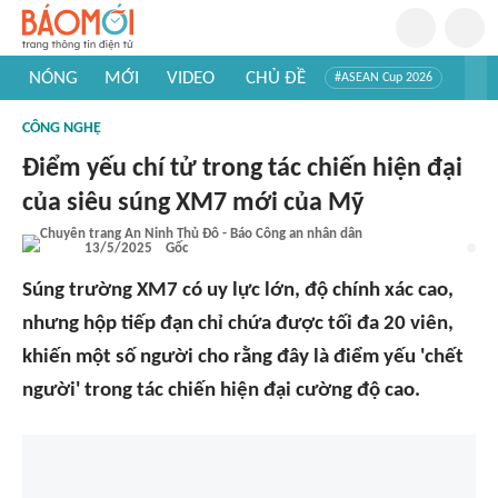
NÓNG
MỚI
VIDEO
CHỦ ĐỀ
#ASEAN Cup 2026
#Trí tuệ nhân tạo
#Mỹ - Iran
#Khám phá Việt Nam
CÔNG NGHỆ
#Khám phá thế giới
Điểm yếu chí tử trong tác chiến hiện đại
của siêu súng XM7 mới của Mỹ
13/5/2025
Gốc
Súng trường XM7 có uy lực lớn, độ chính xác cao,
nhưng hộp tiếp đạn chỉ chứa được tối đa 20 viên,
khiến một số người cho rằng đây là điểm yếu 'chết
người' trong tác chiến hiện đại cường độ cao.