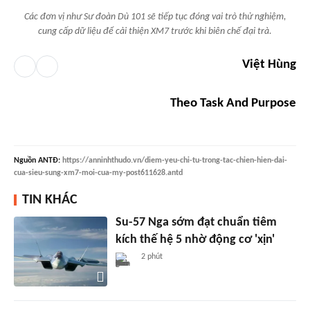
Các đơn vị như Sư đoàn Dù 101 sẽ tiếp tục đóng vai trò thử nghiệm,
cung cấp dữ liệu để cải thiện XM7 trước khi biên chế đại trà.
Việt Hùng
Theo Task And Purpose
Nguồn
ANTĐ
:
https://anninhthudo.vn/diem-yeu-chi-tu-trong-tac-chien-hien-dai-
cua-sieu-sung-xm7-moi-cua-my-post611628.antd
TIN KHÁC
Su-57 Nga sớm đạt chuẩn tiêm
kích thế hệ 5 nhờ động cơ 'xịn'
2 phút