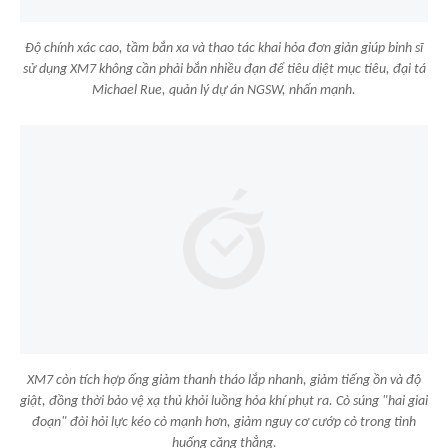
Độ chính xác cao, tầm bắn xa và thao tác khai hỏa đơn giản giúp binh sĩ
sử dụng XM7 không cần phải bắn nhiều đạn để tiêu diệt mục tiêu, đại tá
Michael Rue, quản lý dự án NGSW, nhấn mạnh.
XM7 còn tích hợp ống giảm thanh tháo lắp nhanh, giảm tiếng ồn và độ
giật, đồng thời bảo vệ xạ thủ khỏi luồng hỏa khí phụt ra. Cò súng "hai giai
đoạn" đòi hỏi lực kéo cò mạnh hơn, giảm nguy cơ cướp cò trong tình
huống căng thẳng.