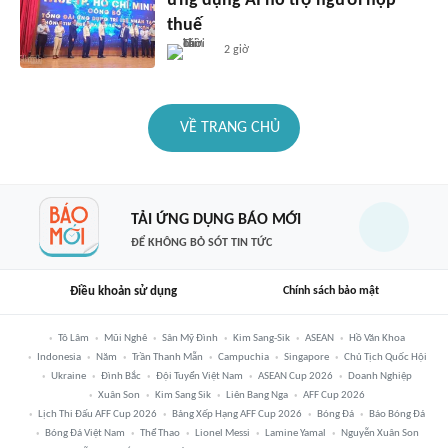
ứng dụng AI hỗ trợ người nộp
thuế
2 giờ
VỀ TRANG CHỦ
TẢI ỨNG DỤNG BÁO MỚI
ĐỂ KHÔNG BỎ SÓT TIN TỨC
Điều khoản sử dụng
Chính sách bảo mật
Tô Lâm
Mũi Nghê
Sân Mỹ Đình
Kim Sang-Sik
ASEAN
Hồ Văn Khoa
Indonesia
Năm
Trần Thanh Mẫn
Campuchia
Singapore
Chủ Tịch Quốc Hội
Ukraine
Đình Bắc
Đội Tuyển Việt Nam
ASEAN Cup 2026
Doanh Nghiệp
Xuân Son
Kim Sang Sik
Liên Bang Nga
AFF Cup 2026
Lịch Thi Đấu AFF Cup 2026
Bảng Xếp Hạng AFF Cup 2026
Bóng Đá
Báo Bóng Đá
Bóng Đá Việt Nam
Thể Thao
Lionel Messi
Lamine Yamal
Nguyễn Xuân Son