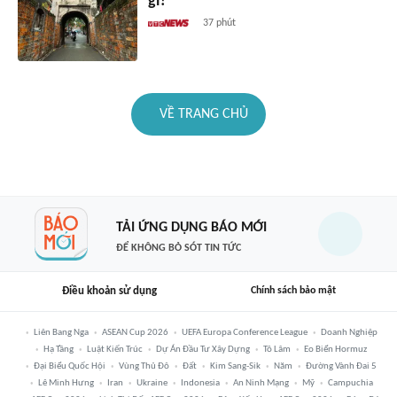
gì?
37 phút
VỀ TRANG CHỦ
TẢI ỨNG DỤNG BÁO MỚI
ĐỂ KHÔNG BỎ SÓT TIN TỨC
Điều khoản sử dụng
Chính sách bảo mật
Liên Bang Nga
ASEAN Cup 2026
UEFA Europa Conference League
Doanh Nghiệp
Hạ Tầng
Luật Kiến Trúc
Dự Án Đầu Tư Xây Dựng
Tô Lâm
Eo Biển Hormuz
Đại Biểu Quốc Hội
Vùng Thủ Đô
Đất
Kim Sang-Sik
Năm
Đường Vành Đai 5
Lê Minh Hưng
Iran
Ukraine
Indonesia
An Ninh Mạng
Mỹ
Campuchia