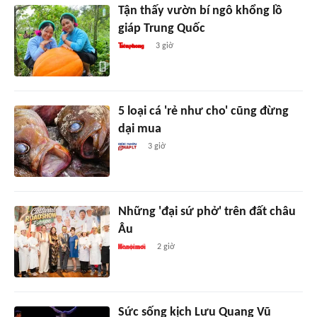
Tận thấy vườn bí ngô khổng lồ
giáp Trung Quốc
3 giờ
5 loại cá 'rẻ như cho' cũng đừng
dại mua
3 giờ
Những 'đại sứ phở' trên đất châu
Âu
2 giờ
Sức sống kịch Lưu Quang Vũ