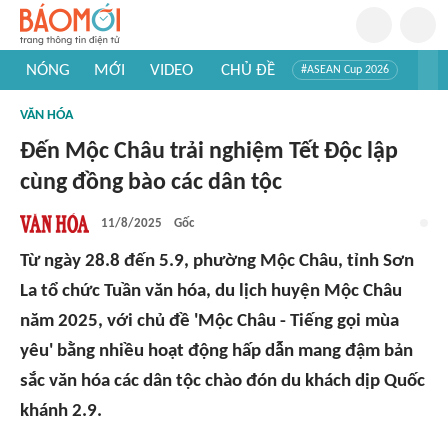
NÓNG
MỚI
VIDEO
CHỦ ĐỀ
#ASEAN Cup 2026
#Trí tuệ nhân tạo
#Mỹ - Iran
#Khám phá Việt Nam
VĂN HÓA
#Khám phá thế giới
Đến Mộc Châu trải nghiệm Tết Độc lập
cùng đồng bào các dân tộc
11/8/2025
Gốc
Từ ngày 28.8 đến 5.9, phường Mộc Châu, tỉnh Sơn
La tổ chức Tuần văn hóa, du lịch huyện Mộc Châu
năm 2025, với chủ đề 'Mộc Châu - Tiếng gọi mùa
yêu' bằng nhiều hoạt động hấp dẫn mang đậm bản
sắc văn hóa các dân tộc chào đón du khách dịp Quốc
khánh 2.9.