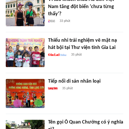
Nam tăng đột biến 'chưa từng
thấy'?
33 phút
Thiếu nhi trải nghiệm vẽ mặt nạ
hát bội tại Thư viện tỉnh Gia Lai
35 phút
Tiếp nối di sản nhân loại
35 phút
Tên gọi Ô Quan Chưởng có ý nghĩa