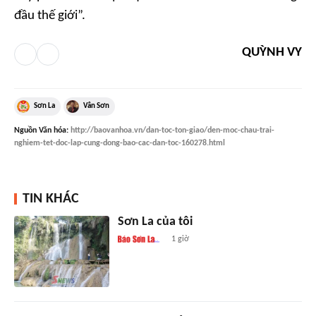
đầu thế giới”.
QUỲNH VY
Sơn La
Vân Sơn
Nguồn
Văn hóa
:
http://baovanhoa.vn/dan-toc-ton-giao/den-moc-chau-trai-
nghiem-tet-doc-lap-cung-dong-bao-cac-dan-toc-160278.html
TIN KHÁC
Sơn La của tôi
1 giờ