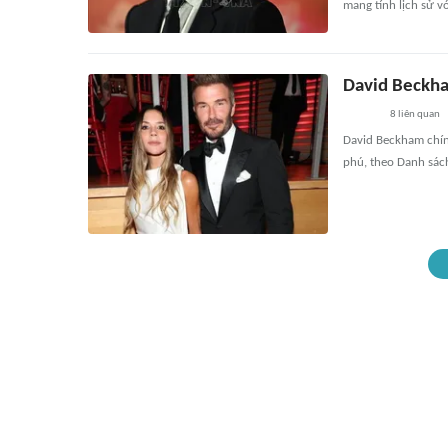
mang tính lịch sử v
David Beckha
8
liên quan
David Beckham chín
phú, theo Danh sác