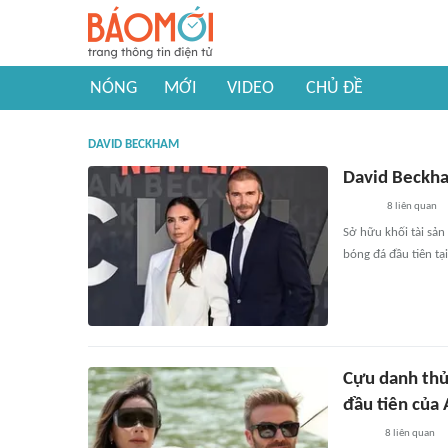
NÓNG
MỚI
VIDEO
CHỦ ĐỀ
DAVID BECKHAM
David Beckha
8
liên quan
Sở hữu khối tài sả
bóng đá đầu tiên tạ
Cựu danh thủ
đầu tiên của
8
liên quan