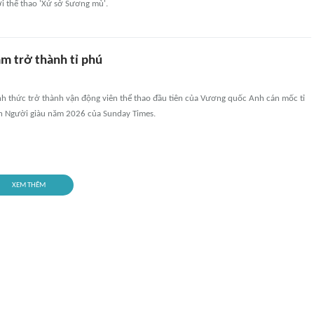
ới thể thao 'Xứ sở Sương mù'.
m trở thành tỉ phú
h thức trở thành vận động viên thể thao đầu tiên của Vương quốc Anh cán mốc tỉ
h Người giàu năm 2026 của Sunday Times.
XEM THÊM