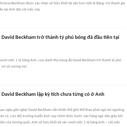
ictoria Beckham được xác nhận sở hữu khối tài sản hơn một tỷ Bảng, trở thành gia
iên tại Anh đạt cột mốc này.
 David Beckham trở thành tỷ phú bóng đá đầu tiên tại
n vượt mốc 1 tỷ bảng Anh, cựu danh thủ bóng đá David Beckham trở thành tỷ phú
i 'xứ sở sương mù'.
 David Beckham lập kỳ tích chưa từng có ở Anh
sau ngày giải nghệ, David Beckham vẫn khiến thế giới thể thao phải ngả mũ ngưỡng
sân cỏ, cựu đội trưởng tuyển Anh nay chính thức bước vào hàng ngũ siêu giàu khi
tiên của Vương quốc Anh sở hữu khối tài sản vượt mốc 1 tỷ bảng Anh – cột mốc