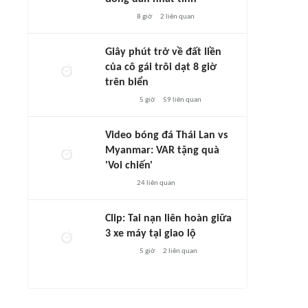
8 giờ
2
liên quan
Giây phút trở về đất liền
của cô gái trôi dạt 8 giờ
trên biển
5 giờ
59
liên quan
Video bóng đá Thái Lan vs
Myanmar: VAR tặng quà
'Voi chiến'
24
liên quan
Clip: Tai nạn liên hoàn giữa
3 xe máy tại giao lộ
5 giờ
2
liên quan