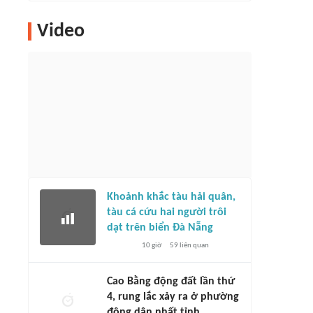
Video
Khoảnh khắc tàu hải quân,
tàu cá cứu hai người trôi
dạt trên biển Đà Nẵng
10 giờ
59
liên quan
Cao Bằng động đất lần thứ
4, rung lắc xảy ra ở phường
đông dân nhất tỉnh