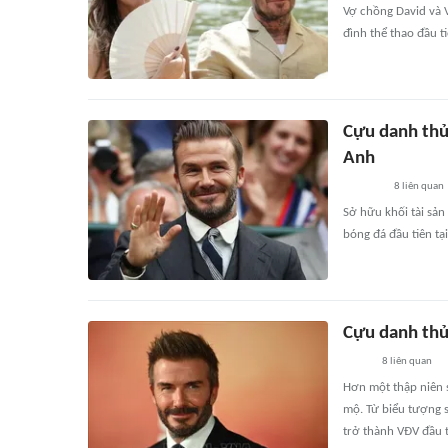
Vợ chồng David và V
đình thể thao đầu t
Cựu danh thủ
Anh
8
liên quan
Sở hữu khối tài sả
bóng đá đầu tiên tạ
Cựu danh thủ
8
liên quan
Hơn một thập niên 
mộ. Từ biểu tượng 
trở thành VĐV đầu 