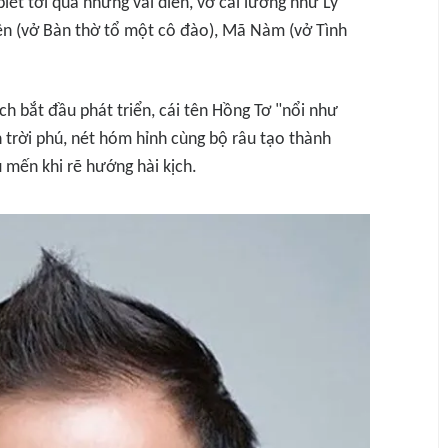
ết tới qua những vai diễn, vở cải lương như Lý
ên (vở
Bàn thờ tổ một cô đào
), Mã Nàm (vở
Tình
ch bắt đầu phát triển, cái tên Hồng Tơ "nổi như
trời phú, nét hóm hỉnh cùng bộ râu tạo thành
 mến khi rẽ hướng hài kịch.