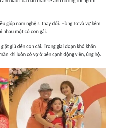
nh ảnh xấu của bản thân sẽ ảnh hưởng tới người
ều giúp nam nghệ sĩ thay đổi. Hồng Tơ và vợ kém
ới nhau một cô con gái.
giặt giũ đến con cái. Trong giai đoạn khó khăn
ắn khi luôn có vợ ở bên cạnh động viên, ủng hộ.