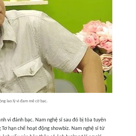
ng lao lý vì đam mê cờ bạc.
nh vi đánh bạc. Nam nghệ sĩ sau đó bị tòa tuyên
g Tơ hạn chế hoạt động showbiz. Nam nghệ sĩ từ