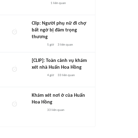
1
liên quan
Clip: Người phụ nữ đi chợ
bất ngờ bị đâm trọng
thương
5 giờ
3
liên quan
[CLIP]: Toàn cảnh vụ khám
xét nhà Huấn Hoa Hồng
4 giờ
33
liên quan
Khám xét nơi ở của Huấn
Hoa Hồng
33
liên quan