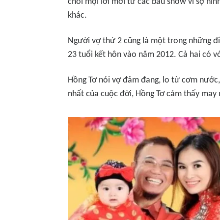
chối mọi lời mời từ các bầu show vì sợ hì
khác.
Người vợ thứ 2 cũng là một trong những đi
23 tuổi kết hôn vào năm 2012. Cả hai có v
Hồng Tơ nói vợ đảm đang, lo từ cơm nước, 
nhất của cuộc đời, Hồng Tơ cảm thấy may m