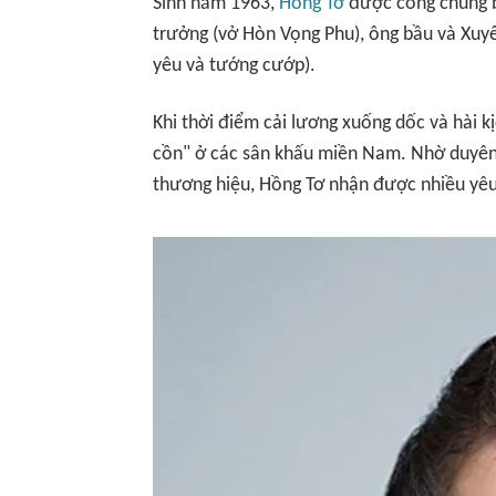
Sinh năm 1963,
Hồng Tơ
được công chúng bi
trưởng (vở
Hòn Vọng Phu
), ông bầu và Xuy
yêu và tướng cướp).
Khi thời điểm cải lương xuống dốc và hài kị
cồn" ở các sân khấu miền Nam. Nhờ duyên 
thương hiệu, Hồng Tơ nhận được nhiều yêu