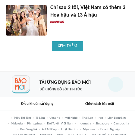
Chỉ sau 2 tối, Việt Nam có thêm 3
Hoa hậu và 13 Á hậu
XEM THÊM
TẢI ỨNG DỤNG BÁO MỚI
ĐỂ KHÔNG BỎ SÓT TIN TỨC
Điều khoản sử dụng
Chính sách bảo mật
Triệu Thị Tâm
Tô Lâm
Ukraine
Mũi Nghê
Thái Lan
Iran
Liên Bang Nga
Malaysia
Philippines
Đội Tuyển Việt Nam
Indonesia
Singapore
Campuchia
Kim Sang-Sik
ASEAN Cup
Luật Dầu Khí
Myanmar
Doanh Nghiệp