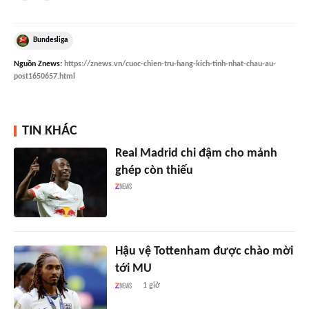
Bundesliga
Nguồn
Znews
:
https://znews.vn/cuoc-chien-tru-hang-kich-tinh-nhat-chau-au-
post1650657.html
TIN KHÁC
Real Madrid chi đậm cho mảnh
ghép còn thiếu
Hậu vệ Tottenham được chào mời
tới MU
1 giờ