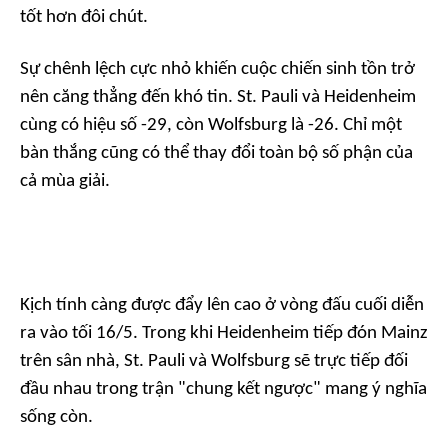
tốt hơn đôi chút.
Sự chênh lệch cực nhỏ khiến cuộc chiến sinh tồn trở
nên căng thẳng đến khó tin. St. Pauli và Heidenheim
cùng có hiệu số -29, còn Wolfsburg là -26. Chỉ một
bàn thắng cũng có thể thay đổi toàn bộ số phận của
cả mùa giải.
Kịch tính càng được đẩy lên cao ở vòng đấu cuối diễn
ra vào tối 16/5. Trong khi Heidenheim tiếp đón Mainz
trên sân nhà, St. Pauli và Wolfsburg sẽ trực tiếp đối
đầu nhau trong trận "chung kết ngược" mang ý nghĩa
sống còn.