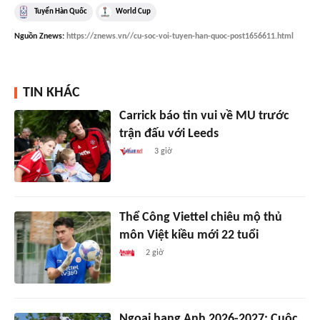
Tuyển Hàn Quốc
World Cup
Nguồn
Znews
:
https://znews.vn//cu-soc-voi-tuyen-han-quoc-post1656611.html
TIN KHÁC
Carrick báo tin vui về MU trước
trận đấu với Leeds
3 giờ
Thể Công Viettel chiêu mộ thủ
môn Việt kiều mới 22 tuổi
2 giờ
Ngoại hạng Anh 2026-2027: Cuộc