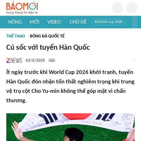
NÓNG
MỚI
VIDEO
CHỦ ĐỀ
#ASEAN Cup 2026
#Tuyển sinh đại học 2026
#Trí tuệ nhân tạo
#Mỹ - Iran
THỂ THAO
BÓNG ĐÁ QUỐC TẾ
#Khám phá Việt Nam
#Khám phá thế giới
Cú sốc với tuyển Hàn Quốc
03/6/2026
Gốc
Ít ngày trước khi World Cup 2026 khởi tranh, tuyển
Hàn Quốc đón nhận tổn thất nghiêm trọng khi trung
vệ trụ cột Cho Yu-min không thể góp mặt vì chấn
thương.