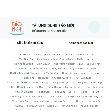
TẢI ỨNG DỤNG BÁO MỚI
ĐỂ KHÔNG BỎ SÓT TIN TỨC
Điều khoản sử dụng
Chính sách bảo mật
Australia
Đại Học Quốc Gia Hà Nội
Tô Lâm
Đại Sứ Quán Lào
Việt Nam-Australia
Saysomphone Phomvihane
Eo Biển Hormuz
Trịnh Khắc Cường
Điểm Chuẩn
Nhà Nước Việt Nam
Lào
Bão Dolphin
Xaysomphone Phomvihane
Trung Học Phổ Thông
ASEAN Cup 2026
Đại Học Công Nghệ Sydney
Lê Minh Hưng
Quốc Hội Lào
Iran
Liên Bang Nga
Nắng Nóng
Hai Nước
Chủ Tịch Quốc Hội
AFF Cup 2026
Lịch Thi Đấu AFF Cup 2026
Bảng Xếp Hạng AFF Cup 2026
Bóng Đá
Báo Bóng Đá
Bóng Đá Việt Nam
Thể Thao
Lionel Messi
Lamine Yamal
Nguyễn Xuân Son
Nguyễn Đình Bắc
Tin Thế Giới
Pháp Luật
Xã Hội
Tin Bão
Tin Tức
Giá Vàng
Tuyển Việt Nam
U23 Việt Nam
U17 Việt Nam
Kết Quả Bóng Đá
Ngoại Hạng Anh
Bảng Xếp Hạng Ngoại Hạng Anh
Lịch Thi Đấu Ngoại Hạng Anh
Cúp C1
Kết Quả Vietlott Power 6/55
Kết Quả Xổ Số
Xổ Số Miền Nam