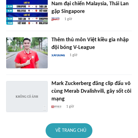
Nam đại chiến Malaysia, Thái Lan
gặp Singapore
1 giờ
Thêm thủ môn Việt kiều gia nhập
đội bóng V-League
1 giờ
Mark Zuckerberg đăng clip đấu võ
cùng Merab Dvalishvili, gây sốt cõi
mạng
1 giờ
VỀ TRANG CHỦ