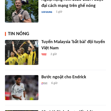
đại cách mạng trên ghế nóng
1 giờ
TIN NÓNG
Tuyển Malaysia 'bắt bài' đội tuyển
Việt Nam
2 giờ
Bước ngoặt cho Endrick
6 giờ