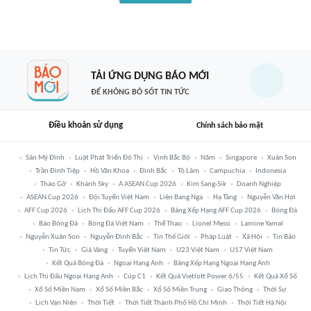
TẢI ỨNG DỤNG BÁO MỚI
ĐỂ KHÔNG BỎ SÓT TIN TỨC
Điều khoản sử dụng
Chính sách bảo mật
Sân Mỹ Đình
Luật Phát Triển Đô Thị
Vịnh Bắc Bộ
Năm
Singapore
Xuân Son
Trần Đình Tiệp
Hồ Văn Khoa
Đình Bắc
Tô Lâm
Campuchia
Indonesia
Tháo Gỡ
Khánh Sky
A ASEAN Cup 2026
Kim Sang-Sik
Doanh Nghiệp
ASEAN Cup 2026
Đội Tuyển Việt Nam
Liên Bang Nga
Hạ Tầng
Nguyễn Văn Hợi
AFF Cup 2026
Lịch Thi Đấu AFF Cup 2026
Bảng Xếp Hạng AFF Cup 2026
Bóng Đá
Báo Bóng Đá
Bóng Đá Việt Nam
Thể Thao
Lionel Messi
Lamine Yamal
Nguyễn Xuân Son
Nguyễn Đình Bắc
Tin Thế Giới
Pháp Luật
Xã Hội
Tin Bão
Tin Tức
Giá Vàng
Tuyển Việt Nam
U23 Việt Nam
U17 Việt Nam
Kết Quả Bóng Đá
Ngoại Hạng Anh
Bảng Xếp Hạng Ngoại Hạng Anh
Lịch Thi Đấu Ngoại Hạng Anh
Cúp C1
Kết Quả Vietlott Power 6/55
Kết Quả Xổ Số
Xổ Số Miền Nam
Xổ Số Miền Bắc
Xổ Số Miền Trung
Giao Thông
Thời Sự
Lịch Vạn Niên
Thời Tiết
Thời Tiết Thành Phố Hồ Chí Minh
Thời Tiết Hà Nội