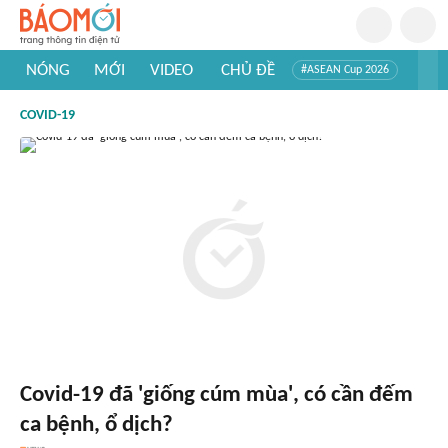
NÓNG
MỚI
VIDEO
CHỦ ĐỀ
#ASEAN Cup 2026
#Trí tuệ nhân tạo
#Mỹ - Iran
#Khám phá Việt Nam
COVID-19
#Khám phá thế giới
Covid-19 đã 'giống cúm mùa', có cần đếm
ca bệnh, ổ dịch?