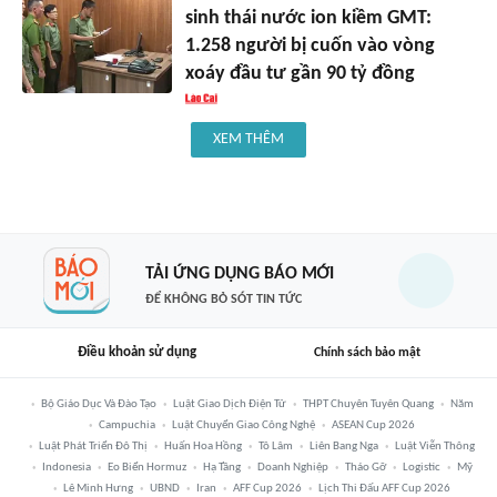
sinh thái nước ion kiềm GMT:
1.258 người bị cuốn vào vòng
xoáy đầu tư gần 90 tỷ đồng
XEM THÊM
TẢI ỨNG DỤNG BÁO MỚI
ĐỂ KHÔNG BỎ SÓT TIN TỨC
Điều khoản sử dụng
Chính sách bảo mật
Bộ Giáo Dục Và Đào Tạo
Luật Giao Dịch Điện Tử
THPT Chuyên Tuyên Quang
Năm
Campuchia
Luật Chuyển Giao Công Nghệ
ASEAN Cup 2026
Luật Phát Triển Đô Thị
Huấn Hoa Hồng
Tô Lâm
Liên Bang Nga
Luật Viễn Thông
Indonesia
Eo Biển Hormuz
Hạ Tầng
Doanh Nghiệp
Tháo Gỡ
Logistic
Mỹ
Lê Minh Hưng
UBND
Iran
AFF Cup 2026
Lịch Thi Đấu AFF Cup 2026