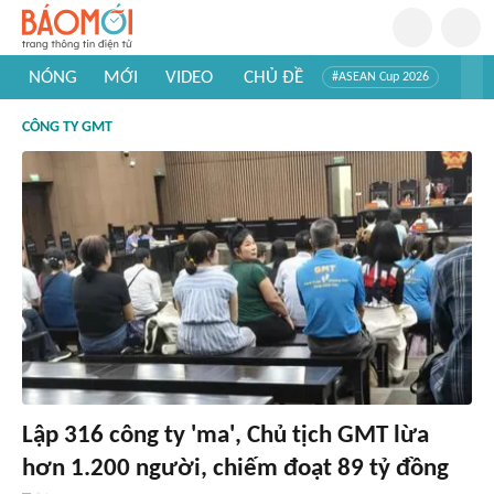
NÓNG
MỚI
VIDEO
CHỦ ĐỀ
#ASEAN Cup 2026
#Trí tuệ nhân tạo
#Mỹ - Iran
#Khám phá Việt Nam
CÔNG TY GMT
#Khám phá thế giới
Lập 316 công ty 'ma', Chủ tịch GMT lừa
hơn 1.200 người, chiếm đoạt 89 tỷ đồng