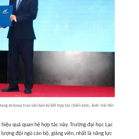
ang Arizona trao văn bản ký kết hợp tác chiến lược. Ảnh: Hải Yến
 hiệu quả quan hệ hợp tác này, Trường đại học Lạc
lượng đội ngũ cán bộ, giảng viên, nhất là năng lực