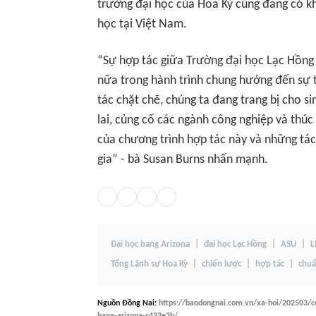
trường đại học của Hoa Kỳ cũng đang có kh
học tại Việt Nam.
“Sự hợp tác giữa Trường đại học Lạc Hồng
nữa trong hành trình chung hướng đến sự 
tác chặt chẽ, chúng ta đang trang bị cho s
lai, củng cố các ngành công nghiệp và thú
của chương trình hợp tác này và những tác
gia” - bà Susan Burns nhấn mạnh.
Đại học bang Arizona
đại học Lạc Hồng
ASU
L
Tổng Lãnh sự Hoa Kỳ
chiến lược
hợp tác
chuẩ
Nguồn
Đồng Nai
:
https://baodongnai.com.vn/xa-hoi/202503/co