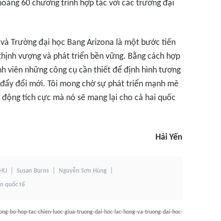
oảng 60 chương trình hợp tác với các trường đại
 và Trường đại học Bang Arizona là một bước tiến
thịnh vượng và phát triển bền vững. Bằng cách hợp
inh viên những công cụ cần thiết để định hình tương
c đẩy đổi mới. Tôi mong chờ sự phát triển mạnh mẽ
 động tích cực mà nó sẽ mang lại cho cả hai quốc
Hải Yến
HU
Susan Burns
Nguyễn Sơn Hùng
n quốc tế
ng-bo-hop-tac-chien-luoc-giua-truong-dai-hoc-lac-hong-va-truong-dai-hoc-