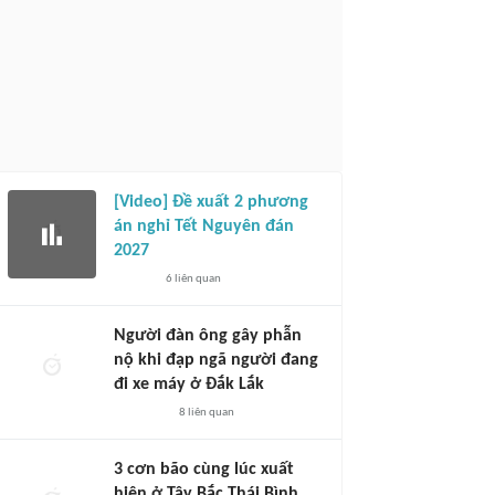
[Video] Đề xuất 2 phương
án nghỉ Tết Nguyên đán
2027
6
liên quan
Người đàn ông gây phẫn
nộ khi đạp ngã người đang
đi xe máy ở Đắk Lắk
8
liên quan
3 cơn bão cùng lúc xuất
hiện ở Tây Bắc Thái Bình