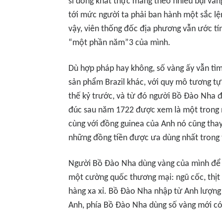
sĩ dòng khất thực mang theo nhiều bụi vàn
tới mức người ta phải ban hành một sắc lệ
vậy, viên thống đốc địa phương vẫn ước tí
“một phần năm”3 của mình.
Dù hợp pháp hay không, số vàng ấy vẫn tìm
sản phẩm Brazil khác, với quy mô tương tự
thế kỷ trước, và từ đó người Bồ Đào Nh
đúc sau năm 1722 được xem là một trong 
cùng với đồng guinea của Anh nó cũng thay
những đồng tiền được ưa dùng nhất trong 
Người Bồ Đào Nha dùng vàng của mình để 
một cường quốc thương mại: ngũ cốc, thịt 
hàng xa xỉ. Bồ Đào Nha nhập từ Anh lượng
Anh, phía Bồ Đào Nha dùng số vàng mới c