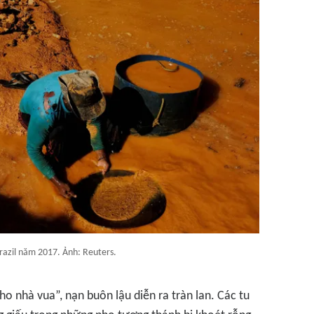
razil năm 2017. Ảnh: Reuters.
 nhà vua”, nạn buôn lậu diễn ra tràn lan. Các tu