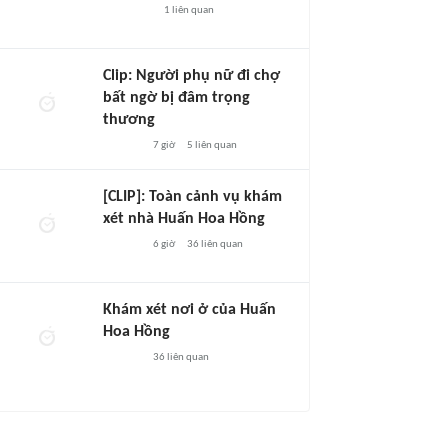
1
liên quan
Clip: Người phụ nữ đi chợ
bất ngờ bị đâm trọng
thương
7 giờ
5
liên quan
[CLIP]: Toàn cảnh vụ khám
xét nhà Huấn Hoa Hồng
6 giờ
36
liên quan
Khám xét nơi ở của Huấn
Hoa Hồng
36
liên quan