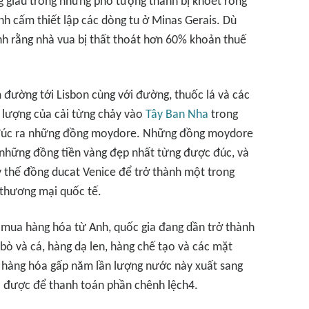
g giấu trong những pho tượng thánh bị khoét rỗng
nh cấm thiết lập các dòng tu ở Minas Gerais. Dù
nh rằng nhà vua bị thất thoát hơn 60% khoản thuế
 đường tới Lisbon cùng với đường, thuốc lá và các
 lượng của cải từng chảy vào
Tây Ban Nha
trong
a đúc ra những đồng moydore. Những đồng moydore
những đồng tiền vàng đẹp nhất từng được đúc, và
 thế đồng ducat Venice để trở thành một trong
thương mại quốc tế.
mua hàng hóa từ Anh, quốc gia đang dần trở thành
bò và cá, hàng dạ len, hàng chế tạo và các mặt
 hàng hóa gấp năm lần lượng nước này xuất sang
ó được để thanh toán phần chênh lệch4.