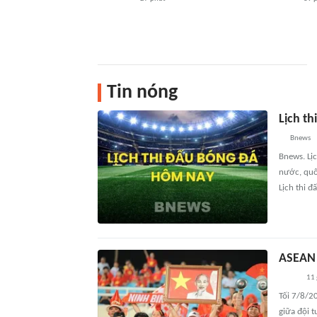
Tin nóng
Lịch t
Bnews
Bnews. Lị
nước, quố
Lịch thi đ
ASEAN 
11 
Tối 7/8/2
giữa đội 