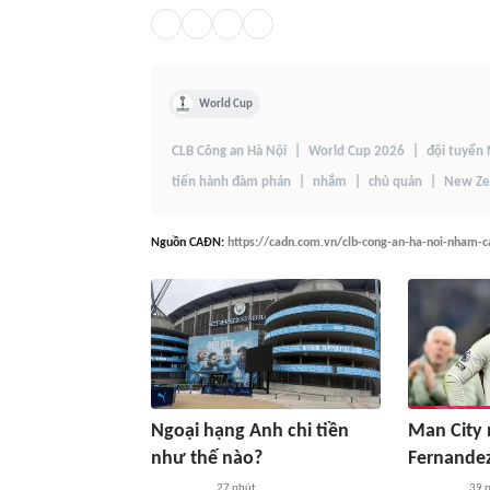
World Cup
CLB Công an Hà Nội
World Cup 2026
đội tuyển
tiến hành đàm phán
nhắm
chủ quản
New Ze
Nguồn
CAĐN
:
https://cadn.com.vn/clb-cong-an-ha-noi-nham-
Ngoại hạng Anh chi tiền
Man City
như thế nào?
Fernandez
27 phút
39 