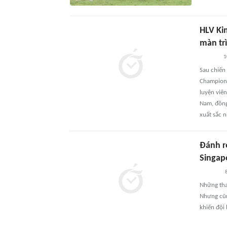
HLV Ki
màn trì
1
Sau chiến
Champions
luyện viên
Nam, đồng
xuất sắc n
Đánh r
Singap
8
Những tha
Nhưng cũng
khiến đội