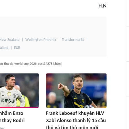
H.N
 New Zealand
Wellington Phoenix
Transfermarkt
aland
EUR
cau-thu-da-world-cup-2026-post342784.html
 nhắm Enzo
Frank Leboeuf khuyên HLV
 thay Rodri
Xabi Alonso thanh lý 15 cầu
thủ và tìm thủ môn mới
phút