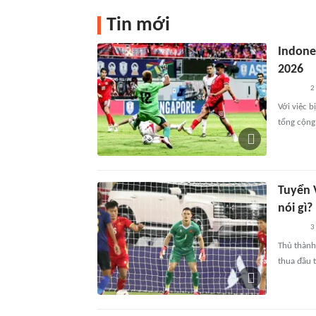
Tin mới
Indone
2026
2
Với việc b
tổng cộng
Tuyển V
nói gì?
3
Thủ thành
thua đầu 