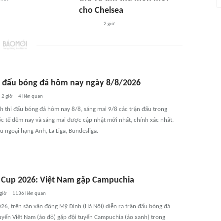
cho Chelsea
2 giờ
hi đấu bóng đá hôm nay ngày 8/8/2026
2 giờ
4
liên quan
ch thi đấu bóng đá hôm nay 8/8, sáng mai 9/8 các trận đấu trong
c tế đêm nay và sáng mai được cập nhật mới nhất, chính xác nhất.
ấu ngoại hạng Anh, La Liga, Bundesliga.
Cup 2026: Việt Nam gặp Campuchia
giờ
1136
liên quan
026, trên sân vận động Mỹ Đình (Hà Nội) diễn ra trận đấu bóng đá
tuyển Việt Nam (áo đỏ) gặp đội tuyển Campuchia (áo xanh) trong