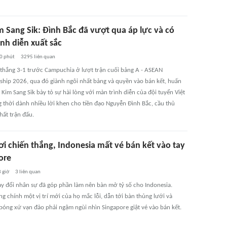
m Sang Sik: Đình Bắc đã vượt qua áp lực và có
nh diễn xuất sắc
0 phút
3295
liên quan
 thắng 3-1 trước Campuchia ở lượt trận cuối bảng A - ASEAN
hip 2026, qua đó giành ngôi nhất bảng và quyền vào bán kết, huấn
 Kim Sang Sik bày tỏ sự hài lòng với màn trình diễn của đội tuyển Việt
 thời dành nhiều lời khen cho tiền đạo Nguyễn Đình Bắc, cầu thủ
hất trận đấu.
ơi chiến thắng, Indonesia mất vé bán kết vào tay
ore
 giờ
3
liên quan
y đổi nhân sự đã góp phần làm nên bàn mở tỷ số cho Indonesia.
 chính một vị trí mới của họ mắc lỗi, dẫn tới bàn thủng lưới và
 bóng xứ vạn đảo phải ngậm ngùi nhìn Singapore giật vé vào bán kết.