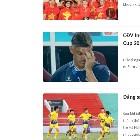
khuôn khổ
CĐV Indo
Cup 20
Bị loại n
nuối HLV
Đằng s
Sau khi t
thành thế
trẻ Hà Nộ
nhất quốc 