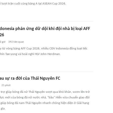
 lượt trận cuối cùng bảng A tại ASEAN Cup 2026.
nesia phản ứng dữ dội khi đội nhà bị loại AFF
26
2 giờ
392
liên quan
gay từ vòng bảng AFF Cup 2026, nhiều CĐV Indonesia đồng loạt tiếc
 Shin Tae-yong và hoài nghi HLV John Herdman.
au sự ra đời của Thái Nguyên FC
21 phút
ài trợ giúp bóng đá nữ Thái Nguyên vượt qua khó khăn, vươn lên trở
 lực mới của bóng đá nữ nước nhà, “bầu” Hiển vừa chuyển giao đội
i giúp bóng đá nam Thái Nguyên nhanh chóng hiện diện ở Giải hạng
gia.