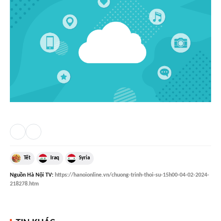
Tết
Iraq
Syria
Nguồn
Hà Nội TV
:
https://hanoionline.vn/chuong-trinh-thoi-su-15h00-04-02-2024-
218278.htm