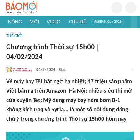
NÓNG
MỚI
VIDEO
CHỦ ĐỀ
#ASEAN Cup 2026
#Trí tuệ nhân tạo
#Mỹ - Iran
#Khám phá Việt Nam
THẾ GIỚI
#Khám phá thế giới
Chương trình Thời sự 15h00 |
04/02/2024
04/2/2024
Gốc
Vé máy bay Tết bất ngờ hạ nhiệt; 17 triệu sản phẩm
Việt bán ra trên Amazon; Hà Nội: nhiều siêu thị mở
cửa xuyên Tết; Mỹ dùng máy bay ném bom B-1
không kích Iraq và Syria... là một số nội dung đáng
chú ý trong chương trình Thời sự 15h00 hôm nay.