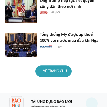
Ông Trump tiếp tục siết quyền
công dân theo nơi sinh
41 phút
Tổng thống Mỹ được áp thuế
100% với nước mua dầu khí Nga
1 giờ
VỀ TRANG CHỦ
TẢI ỨNG DỤNG BÁO MỚI