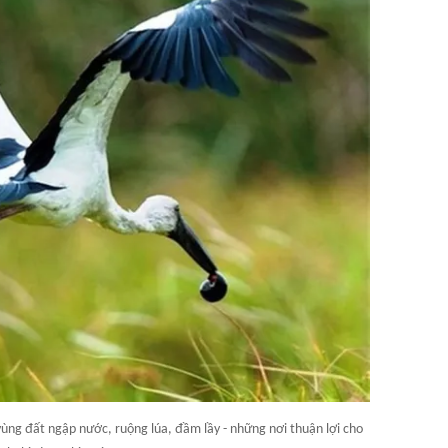
ùng đất ngập nước, ruộng lúa, đầm lầy - những nơi thuận lợi cho