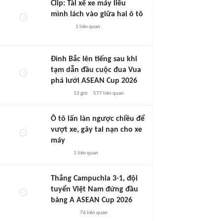
Clip: Tài xế xe máy liều
mình lách vào giữa hai ô tô
1
liên quan
Đình Bắc lên tiếng sau khi
tạm dẫn đầu cuộc đua Vua
phá lưới ASEAN Cup 2026
12 giờ
577
liên quan
Ô tô lấn làn ngược chiều để
vượt xe, gây tai nạn cho xe
máy
1
liên quan
Thắng Campuchia 3-1, đội
tuyển Việt Nam đứng đầu
bảng A ASEAN Cup 2026
76
liên quan