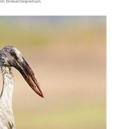
Ảnh: birdwatchingvietnam.