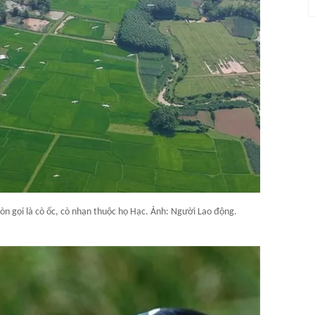
òn gọi là cò ốc, cò nhạn thuộc họ Hạc. Ảnh: Người Lao động.