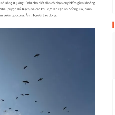
- Kẻ Bàng (Quảng Bình) cho biết đàn cò nhạn quý hiếm gồm khoảng
g Nha (huyện Bố Trạch) và các khu vực lân cận như đồng lúa, cánh
m vườn quốc gia. Ảnh: Người Lao động.