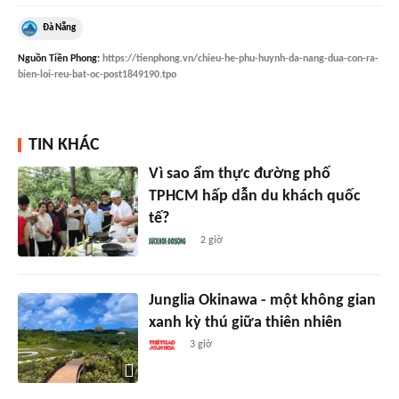
Đà Nẵng
Nguồn
Tiền Phong
:
https://tienphong.vn/chieu-he-phu-huynh-da-nang-dua-con-ra-
bien-loi-reu-bat-oc-post1849190.tpo
TIN KHÁC
Vì sao ẩm thực đường phố
TPHCM hấp dẫn du khách quốc
tế?
2 giờ
Junglia Okinawa - một không gian
xanh kỳ thú giữa thiên nhiên
3 giờ