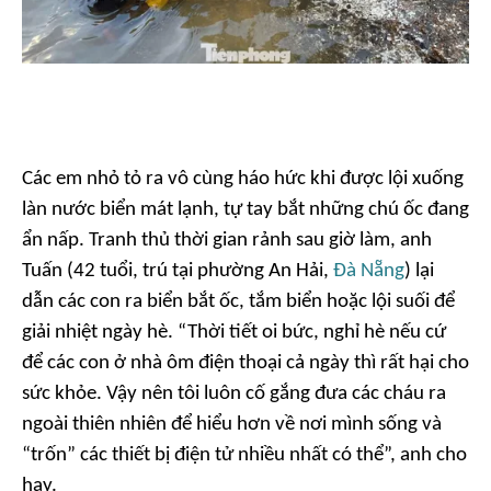
Các em nhỏ tỏ ra vô cùng háo hức khi được lội xuống
làn nước biển mát lạnh, tự tay bắt những chú ốc đang
ẩn nấp. Tranh thủ thời gian rảnh sau giờ làm, anh
Tuấn (42 tuổi, trú tại phường An Hải,
Đà Nẵng
) lại
dẫn các con ra biển bắt ốc, tắm biển hoặc lội suối để
giải nhiệt ngày hè. “Thời tiết oi bức, nghỉ hè nếu cứ
để các con ở nhà ôm điện thoại cả ngày thì rất hại cho
sức khỏe. Vậy nên tôi luôn cố gắng đưa các cháu ra
ngoài thiên nhiên để hiểu hơn về nơi mình sống và
“trốn” các thiết bị điện tử nhiều nhất có thể”, anh cho
hay.