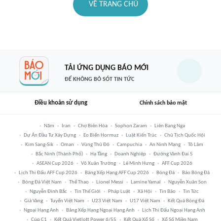
VỀ TRANG CHỦ
TẢI ỨNG DỤNG BÁO MỚI
ĐỂ KHÔNG BỎ SÓT TIN TỨC
Điều khoản sử dụng
Chính sách bảo mật
Năm
Iran
Chợ Biên Hòa
Sophon Zaram
Liên Bang Nga
Dự Án Đầu Tư Xây Dựng
Eo Biển Hormuz
Luật Kiến Trúc
Chủ Tịch Quốc Hội
Kim Sang-Sik
Oman
Vùng Thủ Đô
Campuchia
An Ninh Mạng
Tô Lâm
Bắc Ninh (thành Phố)
Hạ Tầng
Doanh Nghiệp
Đường Vành Đai 5
ASEAN Cup 2026
Võ Xuân Trường
Lê Minh Hưng
AFF Cup 2026
Lịch Thi Đấu AFF Cup 2026
Bảng Xếp Hạng AFF Cup 2026
Bóng Đá
Báo Bóng Đá
Bóng Đá Việt Nam
Thể Thao
Lionel Messi
Lamine Yamal
Nguyễn Xuân Son
Nguyễn Đình Bắc
Tin Thế Giới
Pháp Luật
Xã Hội
Tin Bão
Tin Tức
Giá Vàng
Tuyển Việt Nam
U23 Việt Nam
U17 Việt Nam
Kết Quả Bóng Đá
Ngoại Hạng Anh
Bảng Xếp Hạng Ngoại Hạng Anh
Lịch Thi Đấu Ngoại Hạng Anh
Cúp C1
Kết Quả Vietlott Power 6/55
Kết Quả Xổ Số
Xổ Số Miền Nam