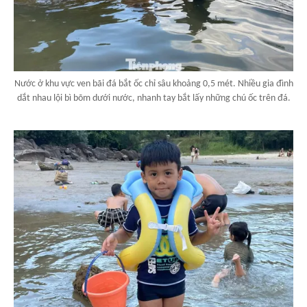
Nước ở khu vực ven bãi đá bắt ốc chỉ sâu khoảng 0,5 mét. Nhiều gia đình
dắt nhau lội bì bõm dưới nước, nhanh tay bắt lấy những chú ốc trên đá.