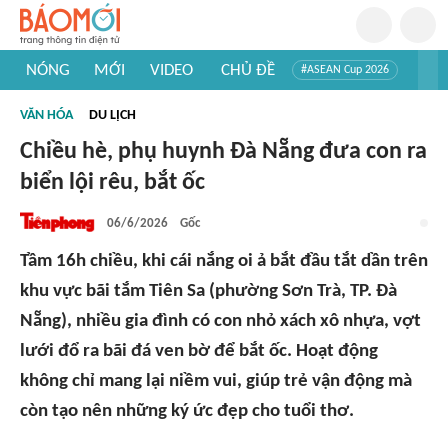
NÓNG
MỚI
VIDEO
CHỦ ĐỀ
#ASEAN Cup 2026
#Trí tuệ nhân tạo
#Mỹ - Iran
#Khám phá Việt Nam
VĂN HÓA
DU LỊCH
#Khám phá thế giới
Chiều hè, phụ huynh Đà Nẵng đưa con ra
biển lội rêu, bắt ốc
06/6/2026
Gốc
Tầm 16h chiều, khi cái nắng oi ả bắt đầu tắt dần trên
khu vực bãi tắm Tiên Sa (phường Sơn Trà, TP. Đà
Nẵng), nhiều gia đình có con nhỏ xách xô nhựa, vợt
lưới đổ ra bãi đá ven bờ để bắt ốc. Hoạt động
không chỉ mang lại niềm vui, giúp trẻ vận động mà
còn tạo nên những ký ức đẹp cho tuổi thơ.