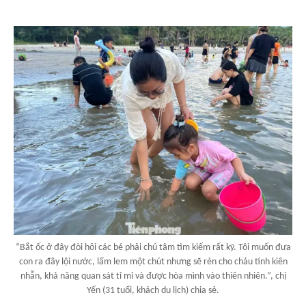
“Bắt ốc ở đây đòi hỏi các bé phải chú tâm tìm kiếm rất kỹ. Tôi muốn đưa
con ra đây lội nước, lấm lem một chút nhưng sẽ rèn cho cháu tính kiên
nhẫn, khả năng quan sát tỉ mỉ và được hòa mình vào thiên nhiên.”, chị
Yến (31 tuổi, khách du lịch) chia sẻ.