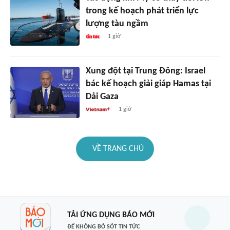
trong kế hoạch phát triển lực
lượng tàu ngầm
1 giờ
Xung đột tại Trung Đông: Israel
bác kế hoạch giải giáp Hamas tại
Dải Gaza
1 giờ
VỀ TRANG CHỦ
TẢI ỨNG DỤNG BÁO MỚI
ĐỂ KHÔNG BỎ SÓT TIN TỨC