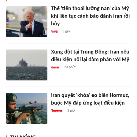
Thế 'tiến thoái lưỡng nan' của Mỹ
khi liên tục cảnh báo đánh Iran rồi
hủy
3 giờ
Xung đột tại Trung Đông: Iran nêu
điều kiện nối lại đàm phán với Mỹ
23 phút
Iran quyết 'khóa' eo biển Hormuz,
buộc Mỹ đáp ứng loạt điều kiện
3 giờ