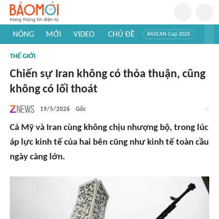
NÓNG
MỚI
VIDEO
CHỦ ĐỀ
#ASEAN Cup 2026
#Trí tuệ nhân tạo
#Mỹ - Iran
#Khám phá Việt Nam
THẾ GIỚI
#Khám phá thế giới
Chiến sự Iran không có thỏa thuận, cũng
không có lối thoát
19/5/2026
Gốc
Cả Mỹ và Iran cùng không chịu nhượng bộ, trong lúc
áp lực kinh tế của hai bên cũng như kinh tế toàn cầu
ngày càng lớn.