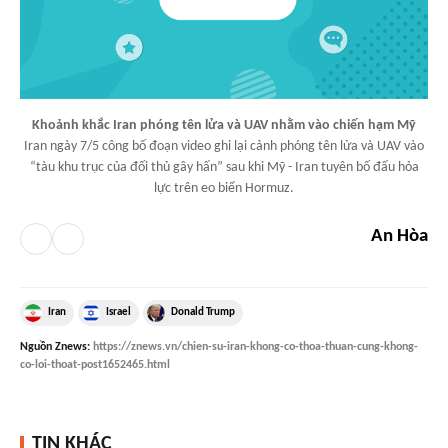
Khoảnh khắc Iran phóng tên lửa và UAV nhằm vào chiến hạm Mỹ
Iran ngày 7/5 công bố đoạn video ghi lại cảnh phóng tên lửa và UAV vào
“tàu khu trục của đối thủ gây hấn” sau khi Mỹ - Iran tuyên bố đấu hỏa
lực trên eo biển Hormuz.
An Hòa
Iran
Israel
Donald Trump
Nguồn
Znews
:
https://znews.vn/chien-su-iran-khong-co-thoa-thuan-cung-khong-
co-loi-thoat-post1652465.html
TIN KHÁC