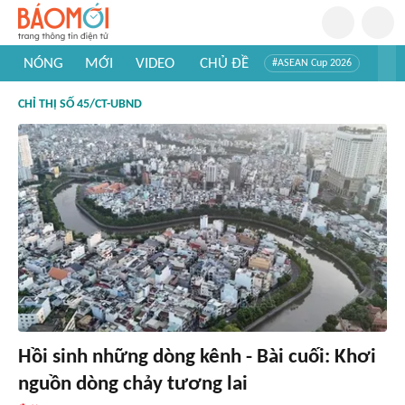
NÓNG
MỚI
VIDEO
CHỦ ĐỀ
#ASEAN Cup 2026
#Trí tuệ nhân tạo
#Mỹ - Iran
#Khám phá Việt Nam
CHỈ THỊ SỐ 45/CT-UBND
#Khám phá thế giới
Hồi sinh những dòng kênh - Bài cuối: Khơi
nguồn dòng chảy tương lai