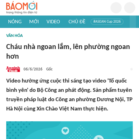
NÓNG
MỚI
VIDEO
CHỦ ĐỀ
#ASEAN Cup 2026
#Trí tuệ nhân tạo
#Mỹ - Iran
#Khám phá Việt Nam
VĂN HÓA
#Khám phá thế giới
Cháu nhà ngoan lắm, lên phường ngoan
hơn
06/6/2026
Gốc
Video hưởng ứng cuộc thi sáng tạo video 'Tổ quốc
bình yên' do Bộ Công an phát động. Sản phẩm tuyên
truyền pháp luật do Công an phường Dương Nội, TP
Hà Nội cùng Xin Chào Việt Nam thực hiện.