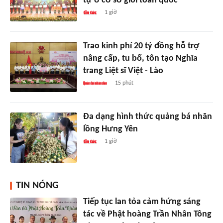
tự ở cơ sở giỏi toàn quốc
1 giờ
Trao kinh phí 20 tỷ đồng hỗ trợ
nâng cấp, tu bổ, tôn tạo Nghĩa
trang Liệt sĩ Việt - Lào
15 phút
Đa dạng hình thức quảng bá nhãn
lồng Hưng Yên
1 giờ
TIN NÓNG
Tiếp tục lan tỏa cảm hứng sáng
tác về Phật hoàng Trần Nhân Tông