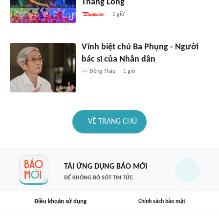
Thăng Long
1 giờ
Vĩnh biệt chú Ba Phụng - Người
bác sĩ của Nhân dân
Đồng Tháp
1 giờ
VỀ TRANG CHỦ
TẢI ỨNG DỤNG BÁO MỚI
ĐỂ KHÔNG BỎ SÓT TIN TỨC
Điều khoản sử dụng
Chính sách bảo mật