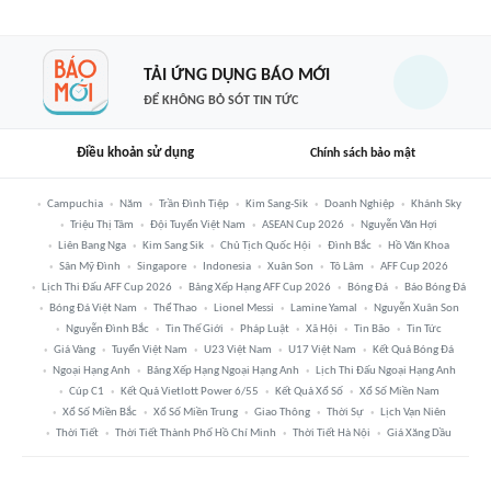
TẢI ỨNG DỤNG BÁO MỚI
ĐỂ KHÔNG BỎ SÓT TIN TỨC
Điều khoản sử dụng
Chính sách bảo mật
Campuchia
Năm
Trần Đình Tiệp
Kim Sang-Sik
Doanh Nghiệp
Khánh Sky
Triệu Thị Tâm
Đội Tuyển Việt Nam
ASEAN Cup 2026
Nguyễn Văn Hợi
Liên Bang Nga
Kim Sang Sik
Chủ Tịch Quốc Hội
Đình Bắc
Hồ Văn Khoa
Sân Mỹ Đình
Singapore
Indonesia
Xuân Son
Tô Lâm
AFF Cup 2026
Lịch Thi Đấu AFF Cup 2026
Bảng Xếp Hạng AFF Cup 2026
Bóng Đá
Báo Bóng Đá
Bóng Đá Việt Nam
Thể Thao
Lionel Messi
Lamine Yamal
Nguyễn Xuân Son
Nguyễn Đình Bắc
Tin Thế Giới
Pháp Luật
Xã Hội
Tin Bão
Tin Tức
Giá Vàng
Tuyển Việt Nam
U23 Việt Nam
U17 Việt Nam
Kết Quả Bóng Đá
Ngoại Hạng Anh
Bảng Xếp Hạng Ngoại Hạng Anh
Lịch Thi Đấu Ngoại Hạng Anh
Cúp C1
Kết Quả Vietlott Power 6/55
Kết Quả Xổ Số
Xổ Số Miền Nam
Xổ Số Miền Bắc
Xổ Số Miền Trung
Giao Thông
Thời Sự
Lịch Vạn Niên
Thời Tiết
Thời Tiết Thành Phố Hồ Chí Minh
Thời Tiết Hà Nội
Giá Xăng Dầu