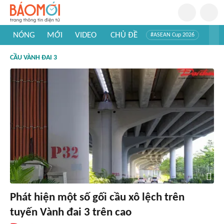
NÓNG
MỚI
VIDEO
CHỦ ĐỀ
#ASEAN Cup 2026
#Trí tuệ nhân tạo
#Mỹ - Iran
#Khám phá Việt Nam
CẦU VÀNH ĐAI 3
#Khám phá thế giới
Phát hiện một số gối cầu xô lệch trên
tuyến Vành đai 3 trên cao