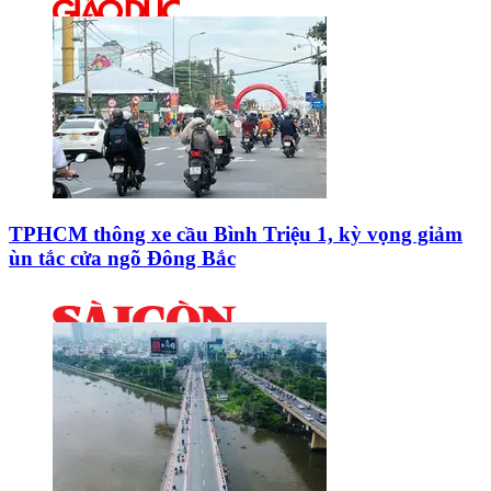
TPHCM thông xe cầu Bình Triệu 1, kỳ vọng giảm
ùn tắc cửa ngõ Đông Bắc