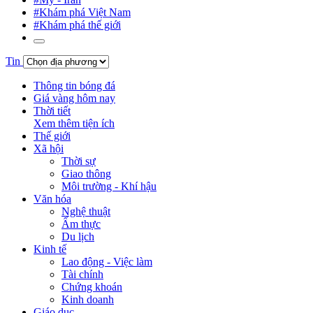
#Khám phá Việt Nam
#Khám phá thế giới
Tin
Thông tin bóng đá
Giá vàng hôm nay
Thời tiết
Xem thêm tiện ích
Thế giới
Xã hội
Thời sự
Giao thông
Môi trường - Khí hậu
Văn hóa
Nghệ thuật
Ẩm thực
Du lịch
Kinh tế
Lao động - Việc làm
Tài chính
Chứng khoán
Kinh doanh
Giáo dục