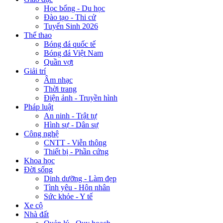
Học bổng - Du học
Đào tạo - Thi cử
Tuyển Sinh 2026
Thể thao
Bóng đá quốc tế
Bóng đá Việt Nam
Quần vợt
Giải trí
Âm nhạc
Thời trang
Điện ảnh - Truyền hình
Pháp luật
An ninh - Trật tự
Hình sự - Dân sự
Công nghệ
CNTT - Viễn thông
Thiết bị - Phần cứng
Khoa học
Đời sống
Dinh dưỡng - Làm đẹp
Tình yêu - Hôn nhân
Sức khỏe - Y tế
Xe cộ
Nhà đất