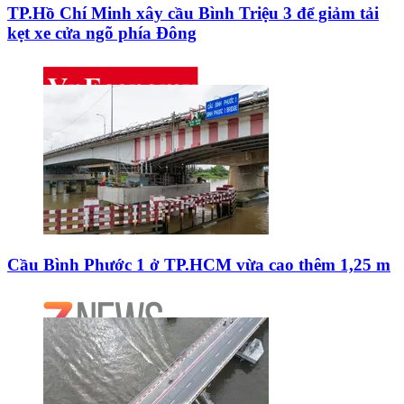
TP.Hồ Chí Minh xây cầu Bình Triệu 3 để giảm tải
kẹt xe cửa ngõ phía Đông
Cầu Bình Phước 1 ở TP.HCM vừa cao thêm 1,25 m