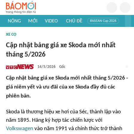
NÓNG
MỚI
VIDEO
CHỦ ĐỀ
#ASEAN Cup 2026
#Trí tuệ nhân tạo
#Mỹ - Iran
#Khám phá Việt Nam
XE CỘ
#Khám phá thế giới
Cập nhật bảng giá xe Skoda mới nhất
tháng 5/2026
14/5/2026
Gốc
Cập nhật bảng giá xe Skoda mới nhất tháng 5/2026 -
giá niêm yết và ưu đãi của xe Skoda đầy đủ các
phiên bản.
Skoda là thương hiệu xe hơi của Séc, thành lập vào
năm 1895. Hãng ký hợp tác chiến lược với
Volkswagen
vào năm 1991 và chính thức trở thành