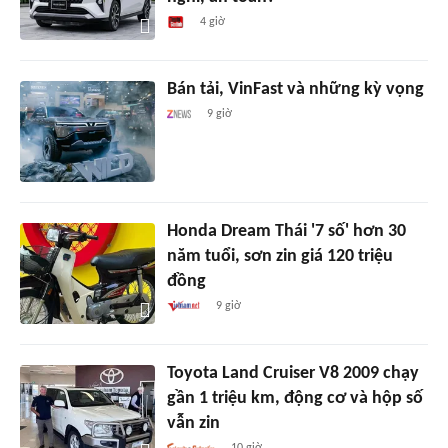
4 giờ
Bán tải, VinFast và những kỳ vọng
9 giờ
Honda Dream Thái '7 số' hơn 30
năm tuổi, sơn zin giá 120 triệu
đồng
9 giờ
Toyota Land Cruiser V8 2009 chạy
gần 1 triệu km, động cơ và hộp số
vẫn zin
10 giờ