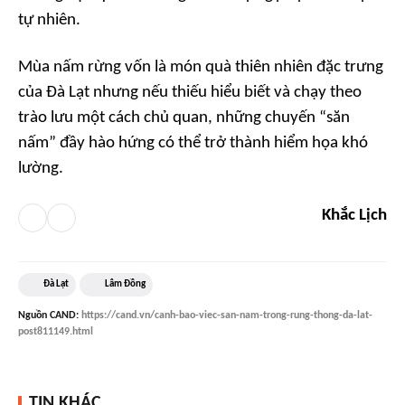
tự nhiên.
Mùa nấm rừng vốn là món quà thiên nhiên đặc trưng
của Đà Lạt nhưng nếu thiếu hiểu biết và chạy theo
trào lưu một cách chủ quan, những chuyến “săn
nấm” đầy hào hứng có thể trở thành hiểm họa khó
lường.
Khắc Lịch
Đà Lạt
Lâm Đồng
Nguồn
CAND
:
https://cand.vn/canh-bao-viec-san-nam-trong-rung-thong-da-lat-
post811149.html
TIN KHÁC