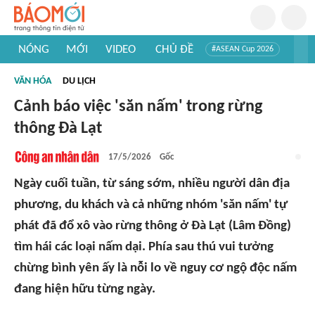
NÓNG
MỚI
VIDEO
CHỦ ĐỀ
#ASEAN Cup 2026
#Trí tuệ nhân tạo
#Mỹ - Iran
#Khám phá Việt Nam
VĂN HÓA
DU LỊCH
#Khám phá thế giới
Cảnh báo việc 'săn nấm' trong rừng
thông Đà Lạt
17/5/2026
Gốc
Ngày cuối tuần, từ sáng sớm, nhiều người dân địa
phương, du khách và cả những nhóm 'săn nấm' tự
phát đã đổ xô vào rừng thông ở Đà Lạt (Lâm Đồng)
tìm hái các loại nấm dại. Phía sau thú vui tưởng
chừng bình yên ấy là nỗi lo về nguy cơ ngộ độc nấm
đang hiện hữu từng ngày.