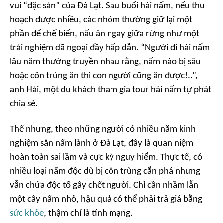
vui “đặc sản” của Đà Lạt. Sau buổi hái nấm, nếu thu
hoạch được nhiều, các nhóm thường giữ lại một
phần để chế biến, nấu ăn ngay giữa rừng như một
trải nghiệm dã ngoại đầy hấp dẫn. “Người đi hái nấm
lâu năm thường truyền nhau rằng, nấm nào bị sâu
hoặc côn trùng ăn thì con người cũng ăn được!..”,
anh Hải, một du khách tham gia tour hái nấm tự phát
chia sẻ.
Thế nhưng, theo những người có nhiều năm kinh
nghiệm săn nấm lành ở Đà Lạt, đây là quan niệm
hoàn toàn sai lầm và cực kỳ nguy hiểm. Thực tế, có
nhiều loại nấm độc dù bị côn trùng cắn phá nhưng
vẫn chứa độc tố gây chết người. Chỉ cần nhầm lẫn
một cây nấm nhỏ, hậu quả có thể phải trả giá bằng
sức khỏe
, thậm chí là tính mạng.