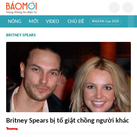
NÓNG
MỚI
VIDEO
CHỦ ĐỀ
#ASEAN Cup 2026
#Trí tuệ nhân tạo
#Mỹ - Iran
#Khám phá Việt Nam
BRITNEY SPEARS
#Khám phá thế giới
Britney Spears bị tố giật chồng người khác