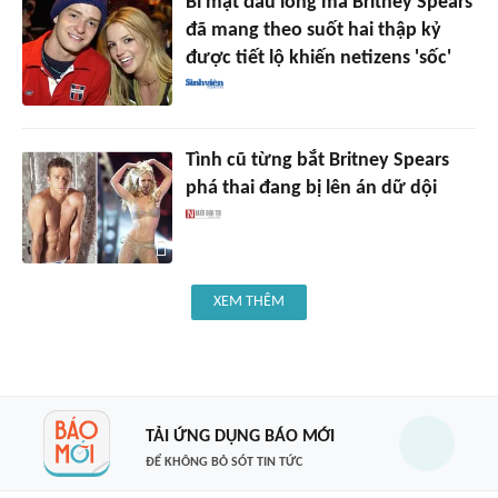
Bí mật đau lòng mà Britney Spears
đã mang theo suốt hai thập kỷ
được tiết lộ khiến netizens 'sốc'
Tình cũ từng bắt Britney Spears
phá thai đang bị lên án dữ dội
XEM THÊM
TẢI ỨNG DỤNG BÁO MỚI
ĐỂ KHÔNG BỎ SÓT TIN TỨC