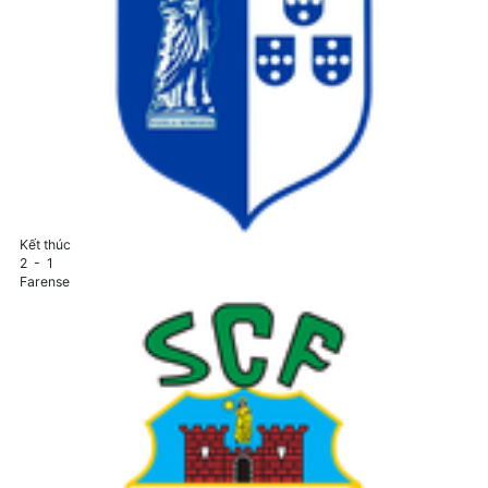
Kết thúc
2
-
1
Farense