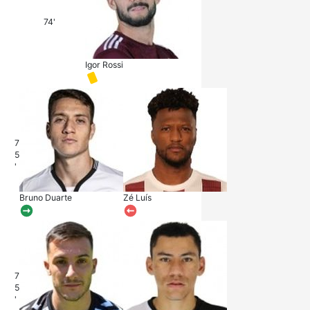
74'
Igor Rossi
7
5
'
Bruno Duarte
Zé Luís
7
5
'