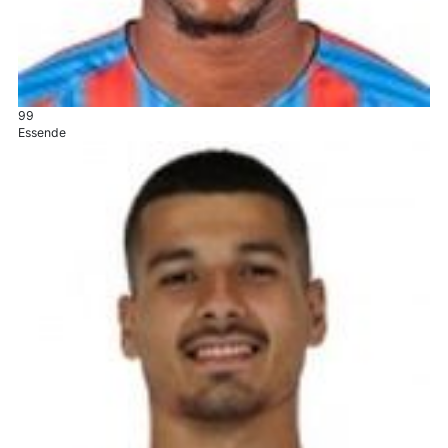
99
Essende