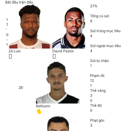
63
%
Bắt đầu trận đấu
37
%
16
Tổng cú sút
1
9
7
7
'
Sút trúng mục tiêu
0
4
-
5
1
Sút ngoài mục tiêu
4
Zé Luís
David Pastor
4
Sút bị chặn
1
17
Phạm lỗi
12
1
28'
Thẻ vàng
3
0
Thẻ đỏ
Belloumi
0
10
Phạt góc
3
438