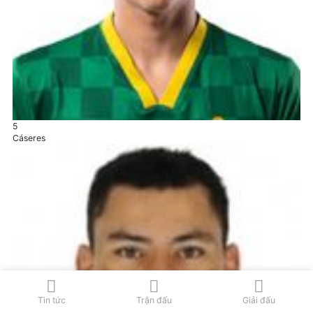
5
Cáseres
Tin tức
Trận đấu
Giải đấu