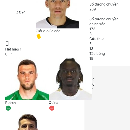
Số đường chuyền
269
45'+1
367
Số đường chuyền
chính xác
173
Cláudio Falcão
3
Cứu thua
5
13
Hết hiệp 1
Tắc bóng
0 - 1
15
4
6
'
Petrov
Quina