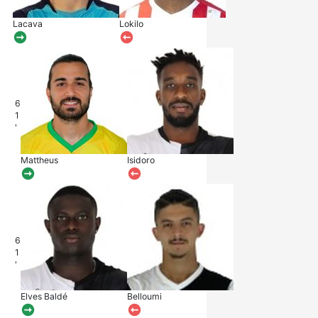
Lacava
Lokilo
6
1
'
Mattheus
Isidoro
6
1
'
Elves Baldé
Belloumi