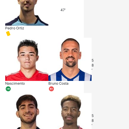
47'
Pedro Ortiz
5
8
'
Nascimento
Bruno Costa
5
8
'