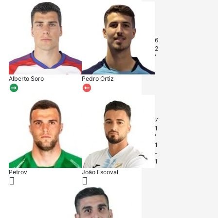
6
2
'
Alberto Soro
Pedro Ortiz
7
1
'
1
-
1
Petrov
João Escoval