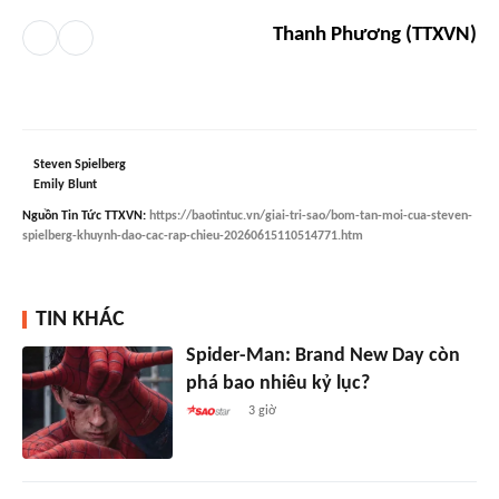
Thanh Phương (TTXVN)
Steven Spielberg
Emily Blunt
Nguồn
Tin Tức TTXVN
:
https://baotintuc.vn/giai-tri-sao/bom-tan-moi-cua-steven-
spielberg-khuynh-dao-cac-rap-chieu-20260615110514771.htm
TIN KHÁC
Spider-Man: Brand New Day còn
phá bao nhiêu kỷ lục?
3 giờ