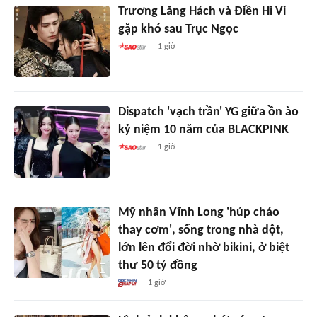
Trương Lăng Hách và Điền Hi Vi
gặp khó sau Trục Ngọc
1 giờ
Dispatch 'vạch trần' YG giữa ồn ào
kỷ niệm 10 năm của BLACKPINK
1 giờ
Mỹ nhân Vĩnh Long 'húp cháo
thay cơm', sống trong nhà dột,
lớn lên đổi đời nhờ bikini, ở biệt
thư 50 tỷ đồng
1 giờ