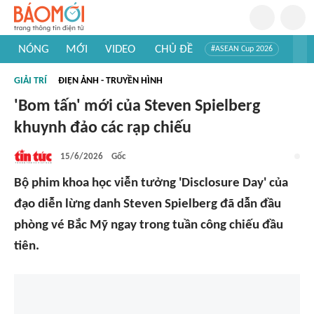
NÓNG
MỚI
VIDEO
CHỦ ĐỀ
#ASEAN Cup 2026
#Trí tuệ nhân tạo
#Mỹ - Iran
#Khám phá Việt Nam
GIẢI TRÍ
ĐIỆN ẢNH - TRUYỀN HÌNH
#Khám phá thế giới
'Bom tấn' mới của Steven Spielberg
khuynh đảo các rạp chiếu
15/6/2026
Gốc
Bộ phim khoa học viễn tưởng 'Disclosure Day' của
đạo diễn lừng danh Steven Spielberg đã dẫn đầu
phòng vé Bắc Mỹ ngay trong tuần công chiếu đầu
tiên.