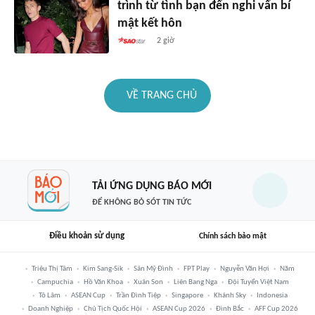
trình từ tình bạn đến nghi vấn bí
mật kết hôn
2 giờ
VỀ TRANG CHỦ
TẢI ỨNG DỤNG BÁO MỚI
ĐỂ KHÔNG BỎ SÓT TIN TỨC
Điều khoản sử dụng
Chính sách bảo mật
Triệu Thị Tâm
Kim Sang-Sik
Sân Mỹ Đình
FPT Play
Nguyễn Văn Hợi
Năm
Campuchia
Hồ Văn Khoa
Xuân Son
Liên Bang Nga
Đội Tuyển Việt Nam
Tô Lâm
ASEAN Cup
Trần Đình Tiệp
Singapore
Khánh Sky
Indonesia
Doanh Nghiệp
Chủ Tịch Quốc Hội
ASEAN Cup 2026
Đình Bắc
AFF Cup 2026