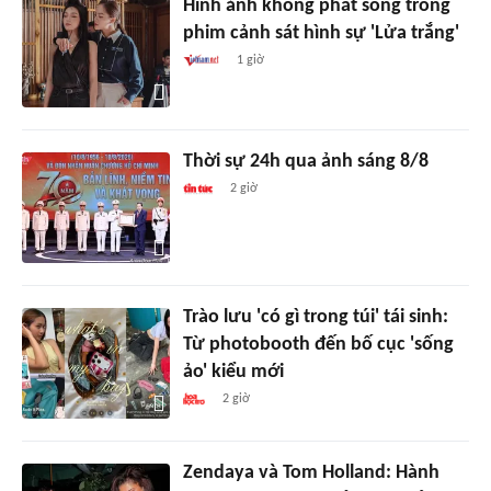
Hình ảnh không phát sóng trong
phim cảnh sát hình sự 'Lửa trắng'
1 giờ
Thời sự 24h qua ảnh sáng 8/8
2 giờ
Trào lưu 'có gì trong túi' tái sinh:
Từ photobooth đến bố cục 'sống
ảo' kiểu mới
2 giờ
Zendaya và Tom Holland: Hành