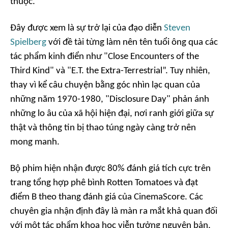
thuộc.
Đây được xem là sự trở lại của đạo diễn
Steven
Spielberg
với đề tài từng làm nên tên tuổi ông qua các
tác phẩm kinh điển như "Close Encounters of the
Third Kind" và "E.T. the Extra-Terrestrial”. Tuy nhiên,
thay vì kể câu chuyện bằng góc nhìn lạc quan của
những năm 1970-1980, "Disclosure Day" phản ánh
những lo âu của xã hội hiện đại, nơi ranh giới giữa sự
thật và thông tin bị thao túng ngày càng trở nên
mong manh.
Bộ phim hiện nhận được 80% đánh giá tích cực trên
trang tổng hợp phê bình Rotten Tomatoes và đạt
điểm B theo thang đánh giá của CinemaScore. Các
chuyên gia nhận định đây là màn ra mắt khả quan đối
với một tác phẩm khoa học viễn tưởng nguyên bản,