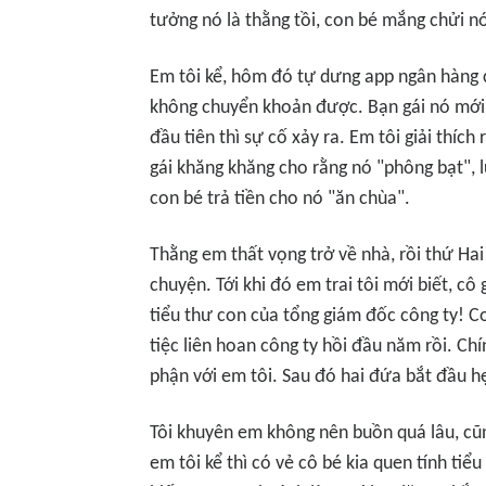
tưởng nó là thằng tồi, con bé mắng chửi nó
Em tôi kể, hôm đó tự dưng app ngân hàng c
không chuyển khoản được. Bạn gái nó mới
đầu tiên thì sự cố xảy ra. Em tôi giải thí
gái khăng khăng cho rằng nó "phông bạt", 
con bé trả tiền cho nó "ăn chùa".
Thằng em thất vọng trở về nhà, rồi thứ Hai
chuyện. Tới khi đó em trai tôi mới biết, cô
tiểu thư con của tổng giám đốc công ty! Co
tiệc liên hoan công ty hồi đầu năm rồi. C
phận với em tôi. Sau đó hai đứa bắt đầu hẹ
Tôi khuyên em không nên buồn quá lâu, cũn
em tôi kể thì có vẻ cô bé kia quen tính tiểu