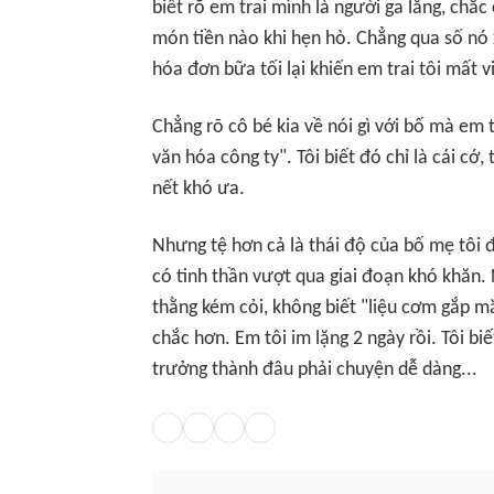
biết rõ em trai mình là người ga lăng, chắc
món tiền nào khi hẹn hò. Chẳng qua số nó 
hóa đơn bữa tối lại khiến em trai tôi mất v
Chẳng rõ cô bé kia về nói gì với bố mà em t
văn hóa công ty". Tôi biết đó chỉ là cái cớ
nết khó ưa.
Nhưng tệ hơn cả là thái độ của bố mẹ tôi đ
có tinh thần vượt qua giai đoạn khó khăn.
thằng kém cỏi, không biết "liệu cơm gắp 
chắc hơn. Em tôi im lặng 2 ngày rồi. Tôi b
trưởng thành đâu phải chuyện dễ dàng...