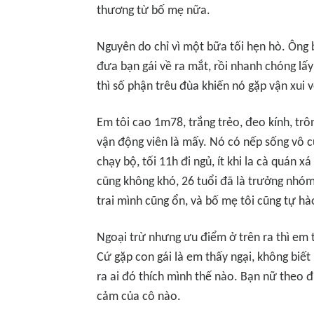
thương từ bố mẹ nữa.
Nguyên do chỉ vì một bữa tối hẹn hò. Ông b
đưa bạn gái về ra mắt, rồi nhanh chóng lấy
thì số phận trêu đùa khiến nó gặp vận xui 
Em tôi cao 1m78, trắng trẻo, đeo kính, trô
vận động viên là mấy. Nó có nếp sống vô c
chạy bộ, tối 11h đi ngủ, ít khi la cà quán x
cũng không khó, 26 tuổi đã là trưởng nhóm,
trai mình cũng ổn, và bố mẹ tôi cũng tự h
Ngoại trừ nhưng ưu điểm ở trên ra thì em t
Cứ gặp con gái là em thấy ngại, không biết
ra ai đó thích mình thế nào. Bạn nữ theo đ
cảm của cô nào.