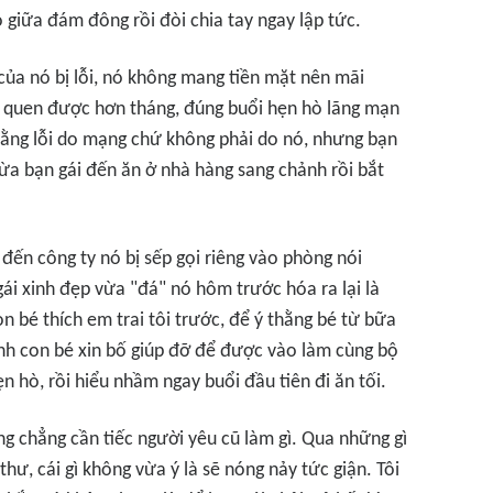
 giữa đám đông rồi đòi chia tay ngay lập tức.
ủa nó bị lỗi, nó không mang tiền mặt nên mãi
 quen được hơn tháng, đúng buổi hẹn hò lãng mạn
ch rằng lỗi do mạng chứ không phải do nó, nhưng bạn
lừa bạn gái đến ăn ở nhà hàng sang chảnh rồi bắt
 đến công ty nó bị sếp gọi riêng vào phòng nói
 gái xinh đẹp vừa "đá" nó hôm trước hóa ra lại là
n bé thích em trai tôi trước, để ý thằng bé từ bữa
hính con bé xin bố giúp đỡ để được vào làm cùng bộ
n hò, rồi hiểu nhầm ngay buổi đầu tiên đi ăn tối.
g chẳng cần tiếc người yêu cũ làm gì. Qua những gì
 thư, cái gì không vừa ý là sẽ nóng nảy tức giận. Tôi