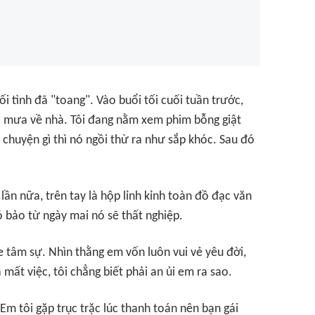
i tình đã "toang". Vào buổi tối cuối tuần trước,
ội mưa về nhà. Tôi đang nằm xem phim bỗng giật
 chuyện gì thì nó ngồi thừ ra như sắp khóc. Sau đó
lần nữa, trên tay là hộp lỉnh kỉnh toàn đồ đạc văn
ó bảo từ ngày mai nó sẽ thất nghiệp.
e tâm sự. Nhìn thằng em vốn luôn vui vẻ yêu đời,
mất việc, tôi chẳng biết phải an ủi em ra sao.
 Em tôi gặp trục trặc lúc thanh toán nên bạn gái