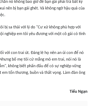
 chắn nó không bao giờ để bạn gái phải trả bất kỳ
xui nên bị bạn gái ghét. Và không ngờ hậu quả của
iệc.
ôi bị sa thải với lý do "Cư xử không phù hợp với
, tội nghiệp em tôi yêu đương với một cô gái có tính
ối với con trai út. Đáng lẽ họ nên an ủi con để nó
 Nhưng bố mẹ tôi cứ mắng mỏ em trai, nói nó là
mắm", không biết phấn đấu để có sự nghiệp vững
iết em tổn thương, buồn và thất vọng. Làm đàn ông
Tiểu Ngạn