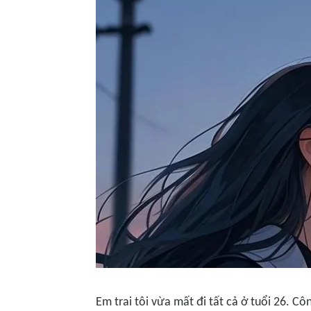
Em trai tôi vừa mất đi tất cả ở tuổi 26. Cô