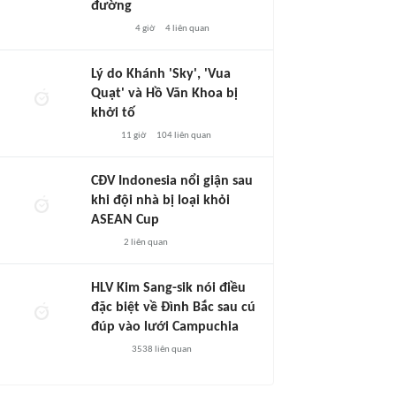
đường
4 giờ
4
liên quan
Lý do Khánh 'Sky', 'Vua
Quạt' và Hồ Văn Khoa bị
khởi tố
11 giờ
104
liên quan
CĐV Indonesia nổi giận sau
khi đội nhà bị loại khỏi
ASEAN Cup
2
liên quan
HLV Kim Sang-sik nói điều
đặc biệt về Đình Bắc sau cú
đúp vào lưới Campuchia
3538
liên quan