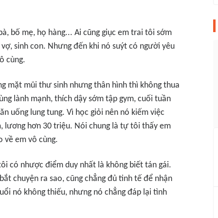
à, bố mẹ, họ hàng... Ai cũng giục em trai tôi sớm
 vợ, sinh con. Nhưng đến khi nó suýt có người yêu
vô cùng.
ng mặt mũi thư sinh nhưng thân hình thì không thua
ùng lành mạnh, thích dậy sớm tập gym, cuối tuần
á ăn uống lung tung. Vì học giỏi nên nó kiếm việc
 lương hơn 30 triệu. Nói chung là tự tôi thấy em
ào về em vô cùng.
ôi có nhược điểm duy nhất là không biết tán gái.
 bắt chuyện ra sao, cũng chẳng đủ tinh tế để nhận
uổi nó không thiếu, nhưng nó chẳng đáp lại tình