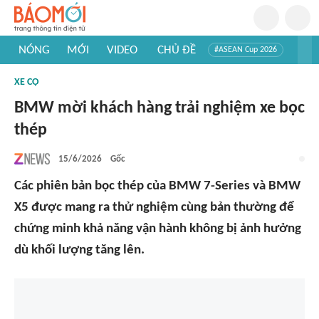
NÓNG
MỚI
VIDEO
CHỦ ĐỀ
#ASEAN Cup 2026
#Trí tuệ nhân tạo
#Mỹ - Iran
#Khám phá Việt Nam
XE CỘ
#Khám phá thế giới
BMW mời khách hàng trải nghiệm xe bọc
thép
15/6/2026
Gốc
Các phiên bản bọc thép của BMW 7-Series và BMW
X5 được mang ra thử nghiệm cùng bản thường để
chứng minh khả năng vận hành không bị ảnh hưởng
dù khối lượng tăng lên.