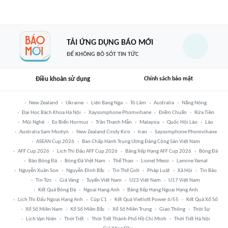
TẢI ỨNG DỤNG BÁO MỚI
ĐỂ KHÔNG BỎ SÓT TIN TỨC
Điều khoản sử dụng
Chính sách bảo mật
New Zealand
Ukraine
Liên Bang Nga
Tô Lâm
Australia
Nắng Nóng
Đại Học Bách Khoa Hà Nội
Xaysomphone Phomvihane
Điểm Chuẩn
Rửa Tiền
Mũi Nghê
Eo Biển Hormuz
Trần Thanh Mẫn
Malaysia
Quốc Hội Lào
Lào
Australia Sam Mostyn
New Zealand Cindy Kiro
Iran
Saysomphone Phomvihane
ASEAN Cup 2026
Ban Chấp Hành Trung Ương Đảng Cộng Sản Việt Nam
AFF Cup 2026
Lịch Thi Đấu AFF Cup 2026
Bảng Xếp Hạng AFF Cup 2026
Bóng Đá
Báo Bóng Đá
Bóng Đá Việt Nam
Thể Thao
Lionel Messi
Lamine Yamal
Nguyễn Xuân Son
Nguyễn Đình Bắc
Tin Thế Giới
Pháp Luật
Xã Hội
Tin Bão
Tin Tức
Giá Vàng
Tuyển Việt Nam
U23 Việt Nam
U17 Việt Nam
Kết Quả Bóng Đá
Ngoại Hạng Anh
Bảng Xếp Hạng Ngoại Hạng Anh
Lịch Thi Đấu Ngoại Hạng Anh
Cúp C1
Kết Quả Vietlott Power 6/55
Kết Quả Xổ Số
Xổ Số Miền Nam
Xổ Số Miền Bắc
Xổ Số Miền Trung
Giao Thông
Thời Sự
Lịch Vạn Niên
Thời Tiết
Thời Tiết Thành Phố Hồ Chí Minh
Thời Tiết Hà Nội