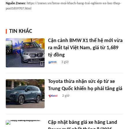
Nguồn
Znews
:
https://znews.vn/bmw-moi-khach-hang-trai-nghiem-xe-boc-thep-
post1659707.html
TIN KHÁC
Cận cảnh BMW X1 thế hệ mới vừa
ra mắt tại Việt Nam, giá từ 1,689
tỷ đồng
3 giờ
Toyota thừa nhận sức ép từ xe
Trung Quốc khiến họ phải tăng giá
2 giờ
Cập nhật bảng giá xe hãng Land