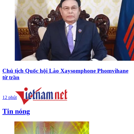
Chủ tịch Quốc hội Lào Xaysomphone Phomvihane
từ trần
12 phút
Tin nóng