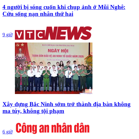
4 người bị sóng cuốn khi chụp ảnh ở Mũi Nghê:
Cứu sống nạn nhân thứ hai
9 giờ
Xây dựng Bắc Ninh sớm trở thành địa bàn không
ma túy, không tội phạm
6 giờ