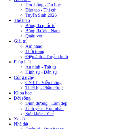
Học bổng - Du học
Đào tạo - Thi cử
Tuyển Sinh 2026
Thể thao
Bóng đá quốc tế
Bóng đá Việt Nam
Quần vợt
Giải trí
Âm nhạc
Thời trang
Điện ảnh - Truyền hình
Pháp luật
An ninh - Trật tự
Hình sự - Dân sự
Công nghệ
CNTT - Viễn thông
Thiết bị - Phần cứng
Khoa học
Đời sống
Dinh dưỡng - Làm đẹp
Tình yêu - Hôn nhân
Sức khỏe - Y tế
Xe cộ
Nhà đất