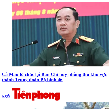
Cà Mau tổ chức lại Ban Chỉ huy phòng thủ khu vực
thành Trung đoàn Bộ binh 46
6 giờ