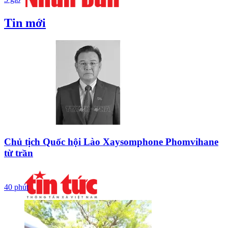
Tin mới
Chủ tịch Quốc hội Lào Xaysomphone Phomvihane
từ trần
40 phút