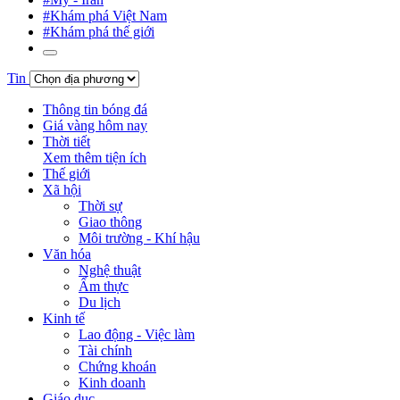
#Khám phá Việt Nam
#Khám phá thế giới
Tin
Thông tin bóng đá
Giá vàng hôm nay
Thời tiết
Xem thêm tiện ích
Thế giới
Xã hội
Thời sự
Giao thông
Môi trường - Khí hậu
Văn hóa
Nghệ thuật
Ẩm thực
Du lịch
Kinh tế
Lao động - Việc làm
Tài chính
Chứng khoán
Kinh doanh
Giáo dục