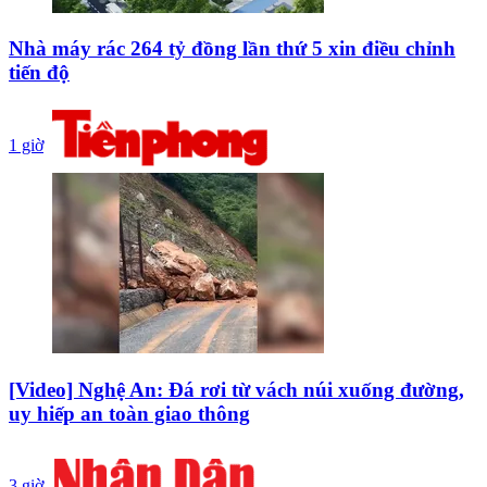
Nhà máy rác 264 tỷ đồng lần thứ 5 xin điều chỉnh
tiến độ
1 giờ
[Video] Nghệ An: Đá rơi từ vách núi xuống đường,
uy hiếp an toàn giao thông
3 giờ