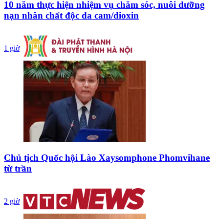
10 năm thực hiện nhiệm vụ chăm sóc, nuôi dưỡng
nạn nhân chất độc da cam/dioxin
1 giờ
Chủ tịch Quốc hội Lào Xaysomphone Phomvihane
từ trần
2 giờ