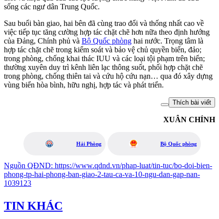
sống các ngư dân Trung Quốc.
Sau buổi bàn giao, hai bên đã cùng trao đổi và thống nhất cao về
việc tiếp tục tăng cường hợp tác chặt chẽ hơn nữa theo định hướng
của Đảng, Chính phủ và
Bộ Quốc phòng
hai nước. Trọng tâm là
hợp tác chặt chẽ trong kiểm soát và bảo vệ chủ quyền biển, đảo;
trong phòng, chống khai thác IUU và các loại tội phạm trên biển;
thường xuyên duy trì kênh liên lạc thông suốt, phối hợp chặt chẽ
trong phòng, chống thiên tai và cứu hộ cứu nạn… qua đó xây dựng
vùng biển hòa bình, hữu nghị, hợp tác và phát triển.
Thích bài viết
XUÂN CHÍNH
Hải Phòng
Bộ Quốc phòng
Nguồn
QĐND
:
https://www.qdnd.vn/phap-luat/tin-tuc/bo-doi-bien-
phong-tp-hai-phong-ban-giao-2-tau-ca-va-10-ngu-dan-gap-nan-
1039123
TIN KHÁC