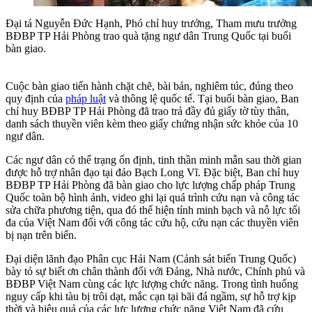
Đại tá Nguyễn Đức Hạnh, Phó chỉ huy trưởng, Tham mưu trưởng
BĐBP TP Hải Phòng trao quà tặng ngư dân Trung Quốc tại buổi
bàn giao.
Cuộc bàn giao tiến hành chặt chẽ, bài bản, nghiêm túc, đúng theo
quy định của
pháp luật
và thông lệ quốc tế. Tại buổi bàn giao, Ban
chỉ huy BĐBP TP Hải Phòng đã trao trả đầy đủ giấy tờ tùy thân,
danh sách thuyền viên kèm theo giấy chứng nhận sức khỏe của 10
ngư dân.
Các ngư dân có thể trạng ổn định, tinh thần minh mẫn sau thời gian
được hỗ trợ nhân đạo tại đảo Bạch Long Vĩ. Đặc biệt, Ban chỉ huy
BĐBP TP Hải Phòng đã bàn giao cho lực lượng chấp pháp Trung
Quốc toàn bộ hình ảnh, video ghi lại quá trình cứu nạn và công tác
sửa chữa phương tiện, qua đó thể hiện tính minh bạch và nỗ lực tối
đa của Việt Nam đối với công tác cứu hộ, cứu nạn các thuyền viên
bị nạn trên biển.
Đại diện lãnh đạo Phân cục Hải Nam (Cảnh sát biển Trung Quốc)
bày tỏ sự biết ơn chân thành đối với Đảng, Nhà nước, Chính phủ và
BĐBP Việt Nam cùng các lực lượng chức năng. Trong tình huống
nguy cấp khi tàu bị trôi dạt, mắc cạn tại bãi đá ngầm, sự hỗ trợ kịp
thời và hiệu quả của các lực lượng chức năng Việt Nam đã cứu