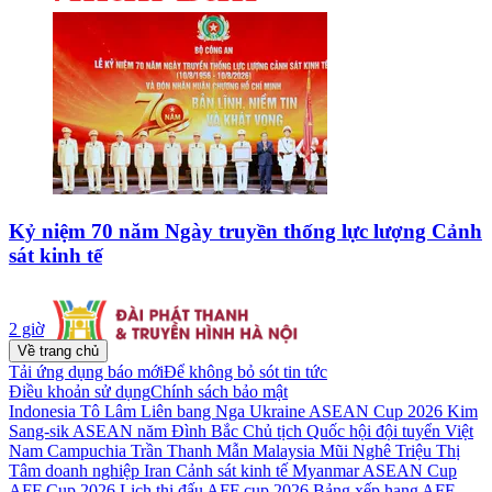
Kỷ niệm 70 năm Ngày truyền thống lực lượng Cảnh
sát kinh tế
2 giờ
Về trang chủ
Tải ứng dụng báo mới
Để không bỏ sót tin tức
Điều khoản sử dụng
Chính sách bảo mật
Indonesia
Tô Lâm
Liên bang Nga
Ukraine
ASEAN Cup 2026
Kim
Sang-sik
ASEAN
năm
Đình Bắc
Chủ tịch Quốc hội
đội tuyển Việt
Nam
Campuchia
Trần Thanh Mẫn
Malaysia
Mũi Nghê
Triệu Thị
Tâm
doanh nghiệp
Iran
Cảnh sát kinh tế
Myanmar
ASEAN Cup
AFF Cup 2026
Lịch thi đấu AFF cup 2026
Bảng xếp hạng AFF