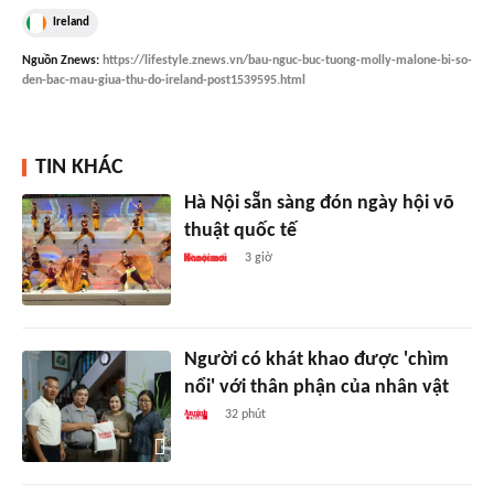
Ireland
Nguồn
Znews
:
https://lifestyle.znews.vn/bau-nguc-buc-tuong-molly-malone-bi-so-
den-bac-mau-giua-thu-do-ireland-post1539595.html
TIN KHÁC
Hà Nội sẵn sàng đón ngày hội võ
thuật quốc tế
3 giờ
Người có khát khao được 'chìm
nổi' với thân phận của nhân vật
32 phút