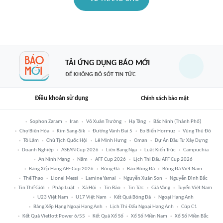
TẢI ỨNG DỤNG BÁO MỚI
ĐỂ KHÔNG BỎ SÓT TIN TỨC
Điều khoản sử dụng
Chính sách bảo mật
Sophon Zaram
Iran
Võ Xuân Trường
Hạ Tầng
Bắc Ninh (thành Phố)
Chợ Biên Hòa
Kim Sang-Sik
Đường Vành Đai 5
Eo Biển Hormuz
Vùng Thủ Đô
Tô Lâm
Chủ Tịch Quốc Hội
Lê Minh Hưng
Oman
Dự Án Đầu Tư Xây Dựng
Doanh Nghiệp
ASEAN Cup 2026
Liên Bang Nga
Luật Kiến Trúc
Campuchia
An Ninh Mạng
Năm
AFF Cup 2026
Lịch Thi Đấu AFF Cup 2026
Bảng Xếp Hạng AFF Cup 2026
Bóng Đá
Báo Bóng Đá
Bóng Đá Việt Nam
Thể Thao
Lionel Messi
Lamine Yamal
Nguyễn Xuân Son
Nguyễn Đình Bắc
Tin Thế Giới
Pháp Luật
Xã Hội
Tin Bão
Tin Tức
Giá Vàng
Tuyển Việt Nam
U23 Việt Nam
U17 Việt Nam
Kết Quả Bóng Đá
Ngoại Hạng Anh
Bảng Xếp Hạng Ngoại Hạng Anh
Lịch Thi Đấu Ngoại Hạng Anh
Cúp C1
Kết Quả Vietlott Power 6/55
Kết Quả Xổ Số
Xổ Số Miền Nam
Xổ Số Miền Bắc