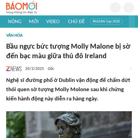
NÓNG
MỚI
VIDEO
CHỦ ĐỀ
#ASEAN Cup 2026
#Trí tuệ nhân tạo
#Mỹ - Iran
#Khám phá Việt Nam
VĂN HÓA
#Khám phá thế giới
Bầu ngực bức tượng Molly Malone bị sờ
đến bạc màu giữa thủ đô Ireland
20/3/2025
Gốc
Nghệ sĩ đường phố ở Dublin vận động để chấm dứt
thói quen sờ tượng Molly Molone sau khi chứng
kiến hành động này diễn ra hàng ngày.