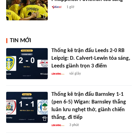
1 giờ
TIN MỚI
Thống kê trận đấu Leeds 2-0 RB
Leipzig: D. Calvert-Lewin tỏa sáng,
Leeds giành trọn 3 điểm
vài giây
Thống kê trận đấu Barnsley 1-1
(pen 6-5) Wigan: Barnsley thắng
luân lưu nghẹt thở, giành chiến
thắng, đi tiếp
3 phút