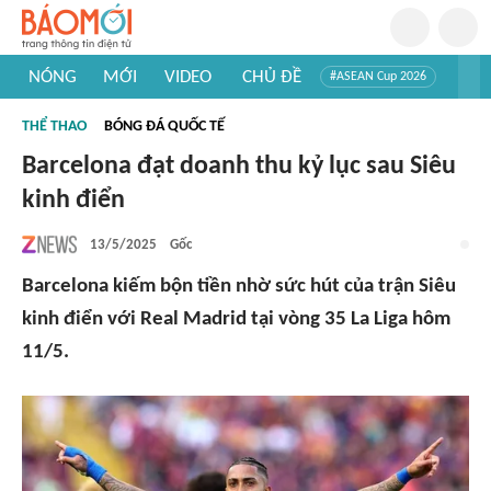
NÓNG
MỚI
VIDEO
CHỦ ĐỀ
#ASEAN Cup 2026
#Trí tuệ nhân tạo
#Mỹ - Iran
#Khám phá Việt Nam
THỂ THAO
BÓNG ĐÁ QUỐC TẾ
#Khám phá thế giới
Barcelona đạt doanh thu kỷ lục sau Siêu
kinh điển
13/5/2025
Gốc
Barcelona kiếm bộn tiền nhờ sức hút của trận Siêu
kinh điển với Real Madrid tại vòng 35 La Liga hôm
11/5.