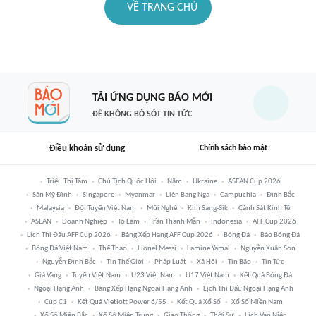
VỀ TRANG CHỦ
TẢI ỨNG DỤNG BÁO MỚI
ĐỂ KHÔNG BỎ SÓT TIN TỨC
Điều khoản sử dụng
Chính sách bảo mật
Triệu Thị Tâm
Chủ Tịch Quốc Hội
Năm
Ukraine
ASEAN Cup 2026
Sân Mỹ Đình
Singapore
Myanmar
Liên Bang Nga
Campuchia
Đình Bắc
Malaysia
Đội Tuyển Việt Nam
Mũi Nghê
Kim Sang-Sik
Cảnh Sát Kinh Tế
ASEAN
Doanh Nghiệp
Tô Lâm
Trần Thanh Mẫn
Indonesia
AFF Cup 2026
Lịch Thi Đấu AFF Cup 2026
Bảng Xếp Hạng AFF Cup 2026
Bóng Đá
Báo Bóng Đá
Bóng Đá Việt Nam
Thể Thao
Lionel Messi
Lamine Yamal
Nguyễn Xuân Son
Nguyễn Đình Bắc
Tin Thế Giới
Pháp Luật
Xã Hội
Tin Bão
Tin Tức
Giá Vàng
Tuyển Việt Nam
U23 Việt Nam
U17 Việt Nam
Kết Quả Bóng Đá
Ngoại Hạng Anh
Bảng Xếp Hạng Ngoại Hạng Anh
Lịch Thi Đấu Ngoại Hạng Anh
Cúp C1
Kết Quả Vietlott Power 6/55
Kết Quả Xổ Số
Xổ Số Miền Nam
Xổ Số Miền Bắc
Xổ Số Miền Trung
Giao Thông
Thời Sự
Lịch Vạn Niên