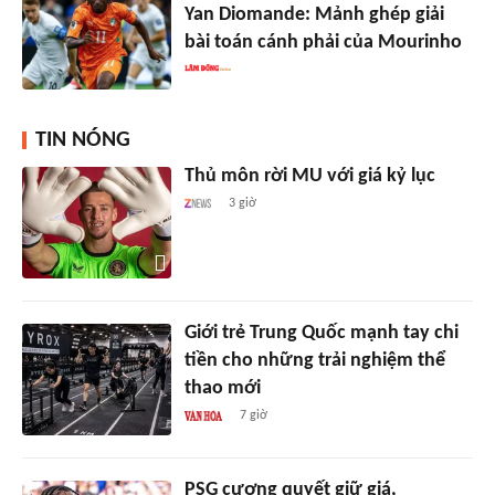
Yan Diomande: Mảnh ghép giải
bài toán cánh phải của Mourinho
TIN NÓNG
Thủ môn rời MU với giá kỷ lục
3 giờ
Giới trẻ Trung Quốc mạnh tay chi
tiền cho những trải nghiệm thể
thao mới
7 giờ
PSG cương quyết giữ giá,