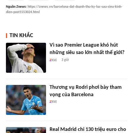
Nguồn
Znews
:
https://znews.vn/barcelona-dat-doanh-thu-ky-luc-sau-sieu-kinh-
dien-post1553024.html
TIN KHÁC
Vì sao Premier League khó hút
những siêu sao lớn nhất thế giới?
3 giờ
Thương vụ Rodri phơi bày tham
vọng của Barcelona
Real Madrid chi 130 triệu euro cho