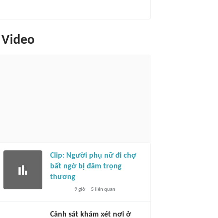
Video
Clip: Người phụ nữ đi chợ
bất ngờ bị đâm trọng
thương
9 giờ
5
liên quan
Cảnh sát khám xét nơi ở