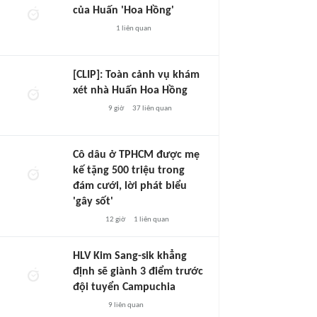
của Huấn 'Hoa Hồng'
1
liên quan
[CLIP]: Toàn cảnh vụ khám
xét nhà Huấn Hoa Hồng
9 giờ
37
liên quan
Cô dâu ở TPHCM được mẹ
kế tặng 500 triệu trong
đám cưới, lời phát biểu
'gây sốt'
12 giờ
1
liên quan
HLV Kim Sang-sik khẳng
định sẽ giành 3 điểm trước
đội tuyển Campuchia
9
liên quan