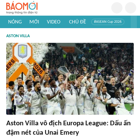
NÓNG
MỚI
VIDEO
CHỦ ĐỀ
#ASEAN Cup 2026
#Trí tuệ nhân tạo
#Mỹ - Iran
#Khám phá Việt Nam
ASTON VILLA
#Khám phá thế giới
Aston Villa vô địch Europa League: Dấu ấn
đậm nét của Unai Emery