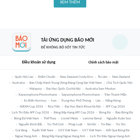
XEM THÊM
TẢI ỨNG DỤNG BÁO MỚI
ĐỂ KHÔNG BỎ SÓT TIN TỨC
Điều khoản sử dụng
Chính sách bảo mật
Quốc Hội Lào
Điểm Chuẩn
New Zealand Cindy Kiro
Tô Lâm
New Zealand
Australia
Ban Chấp Hành Trung Ương Đảng Cộng Sản Việt Nam
Chủ Tịch Quốc Hội
Malaysia
Đại Học Quốc Gia Hà Nội
Australia Sam Mostyn
Xaysomphone Phomvihane
Saysomphone Phomvihane
Trần Thanh Mẫn
Eo Biển Hormuz
Iran
Trung Học Phổ Thông
Lào
Nắng Nóng
ASEAN Cup 2026
Rửa Tiền
Đại Học Bách Khoa Hà Nội
AFF Cup 2026
Lịch Thi Đấu AFF Cup 2026
Bảng Xếp Hạng AFF Cup 2026
Bóng Đá
Báo Bóng Đá
Bóng Đá Việt Nam
Thể Thao
Lionel Messi
Lamine Yamal
Nguyễn Xuân Son
Nguyễn Đình Bắc
Tin Thế Giới
Pháp Luật
Xã Hội
Tin Bão
Tin Tức
Giá Vàng
Tuyển Việt Nam
U23 Việt Nam
U17 Việt Nam
Kết Quả Bóng Đá
Ngoại Hạng Anh
Bảng Xếp Hạng Ngoại Hạng Anh
Lịch Thi Đấu Ngoại Hạng Anh