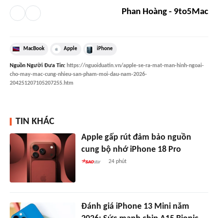
Phan Hoàng - 9to5Mac
MacBook
Apple
iPhone
Nguồn
Người Đưa Tin
:
https://nguoiduatin.vn/apple-se-ra-mat-man-hinh-ngoai-
cho-may-mac-cung-nhieu-san-pham-moi-dau-nam-2026-
204251207105207255.htm
TIN KHÁC
Apple gấp rút đảm bảo nguồn
cung bộ nhớ iPhone 18 Pro
24 phút
Đánh giá iPhone 13 Mini năm