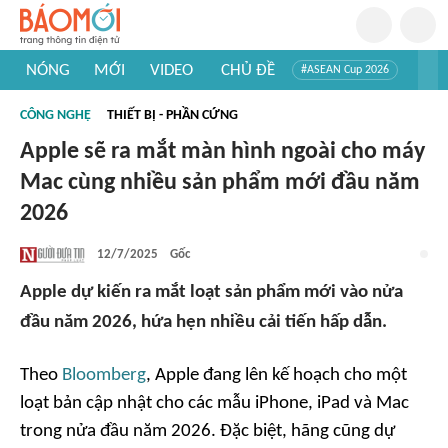
NÓNG
MỚI
VIDEO
CHỦ ĐỀ
#ASEAN Cup 2026
#Trí tuệ nhân tạo
#Mỹ - Iran
#Khám phá Việt Nam
CÔNG NGHỆ
THIẾT BỊ - PHẦN CỨNG
#Khám phá thế giới
Apple sẽ ra mắt màn hình ngoài cho máy
Mac cùng nhiều sản phẩm mới đầu năm
2026
12/7/2025
Gốc
Apple dự kiến ra mắt loạt sản phẩm mới vào nửa
đầu năm 2026, hứa hẹn nhiều cải tiến hấp dẫn.
Theo
Bloomberg
, Apple đang lên kế hoạch cho một
loạt bản cập nhật cho các mẫu iPhone, iPad và Mac
trong nửa đầu năm 2026. Đặc biệt, hãng cũng dự