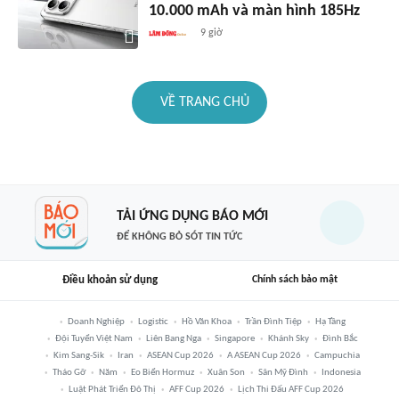
10.000 mAh và màn hình 185Hz
9 giờ
VỀ TRANG CHỦ
TẢI ỨNG DỤNG BÁO MỚI
ĐỂ KHÔNG BỎ SÓT TIN TỨC
Điều khoản sử dụng
Chính sách bảo mật
Doanh Nghiệp
Logistic
Hồ Văn Khoa
Trần Đình Tiệp
Hạ Tầng
Đội Tuyển Việt Nam
Liên Bang Nga
Singapore
Khánh Sky
Đình Bắc
Kim Sang-Sik
Iran
ASEAN Cup 2026
A ASEAN Cup 2026
Campuchia
Tháo Gỡ
Năm
Eo Biển Hormuz
Xuân Son
Sân Mỹ Đình
Indonesia
Luật Phát Triển Đô Thị
AFF Cup 2026
Lịch Thi Đấu AFF Cup 2026