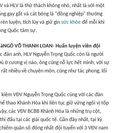
V và HLV là thử thách không nhỏ, nhất là với một
ng gay gắt và cát bỏng là "đồng nghiệp" thường
rèn luyện, tích lũy và giữ gìn
sức khỏe
để mỗi khi
ông Quốc tâm sự.
bà
NGÔ VÕ THANH LOAN
- Huấn luyện viên đội
bậc đàn anh, HLV Nguyễn Trọng Quốc còn là người
 ở cương vị nào, ông cũng nỗ lực hết mình; với sự
 rất nhiều về chuyên môn, cũng như tác phong, lối
V kiêm VĐV Nguyễn Trọng Quốc cùng với các đàn
hể thao Khánh Hòa khi liên tục giữ vững ngôi vị tốp
vậy, các VĐV BCBB Khánh Hòa là những trụ cột,
hi đấu tại các giải quốc tế. Gần đây nhất, tại kỳ
 chiếm quân số đông nhất đội tuyển với 3 VĐV nam