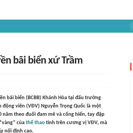
yền bãi biển xứ Trầm
yền bãi biển (BCBB) Khánh Hòa tại đấu trường
ận động viên (VĐV) Nguyễn Trọng Quốc là một
0 năm theo đuổi đam mê và cống hiến, tay đập
n “vàng” của
thể thao
tỉnh trên cương vị VĐV, mà
ếp nối đỉnh cao.