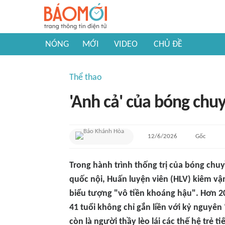
NÓNG
MỚI
VIDEO
CHỦ ĐỀ
Thể thao
'Anh cả' của bóng chu
12/6/2026
Gốc
Trong hành trình thống trị của bóng chu
quốc nội, Huấn luyện viên (HLV) kiêm v
biểu tượng "vô tiền khoáng hậu". Hơn 2
41 tuổi không chỉ gắn liền với kỷ nguyê
còn là người thầy lèo lái các thế hệ trẻ ti