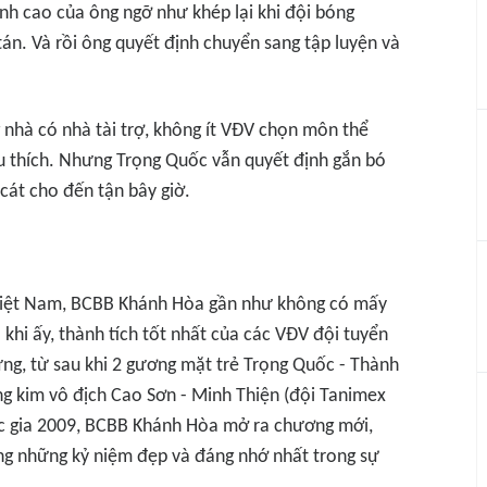
đỉnh cao của ông ngỡ như khép lại khi đội bóng
án. Và rồi ông quyết định chuyển sang tập luyện và
nhà có nhà tài trợ, không ít VĐV chọn môn thể
u thích. Nhưng Trọng Quốc vẫn quyết định gắn bó
 cát cho đến tận bây giờ.
Việt Nam, BCBB Khánh Hòa gần như không có mấy
a khi ấy, thành tích tốt nhất của các VĐV đội tuyển
ưng, từ sau khi 2 gương mặt trẻ Trọng Quốc - Thành
ng kim vô địch Cao Sơn - Minh Thiện (đội Tanimex
uốc gia 2009, BCBB Khánh Hòa mở ra chương mới,
rong những kỷ niệm đẹp và đáng nhớ nhất trong sự