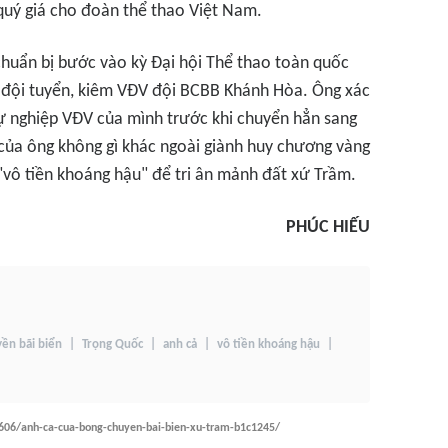
uý giá cho đoàn thể thao Việt Nam.
huẩn bị bước vào kỳ Đại hội Thể thao toàn quốc
ởng đội tuyển, kiêm VĐV đội BCBB Khánh Hòa. Ông xác
 sự nghiệp VĐV của mình trước khi chuyển hẳn sang
của ông không gì khác ngoài giành huy chương vàng
ục "vô tiền khoáng hậu" để tri ân mảnh đất xứ Trầm.
PHÚC HIẾU
ền bãi biển
Trọng Quốc
anh cả
vô tiền khoáng hậu
06/anh-ca-cua-bong-chuyen-bai-bien-xu-tram-b1c1245/