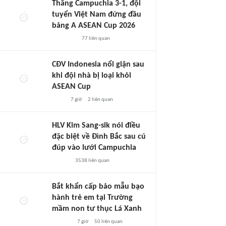
Thắng Campuchia 3-1, đội
tuyển Việt Nam đứng đầu
bảng A ASEAN Cup 2026
77
liên quan
CĐV Indonesia nổi giận sau
khi đội nhà bị loại khỏi
ASEAN Cup
7 giờ
2
liên quan
HLV Kim Sang-sik nói điều
đặc biệt về Đình Bắc sau cú
đúp vào lưới Campuchia
3538
liên quan
Bắt khẩn cấp bảo mẫu bạo
hành trẻ em tại Trường
mầm non tư thục Lá Xanh
7 giờ
50
liên quan