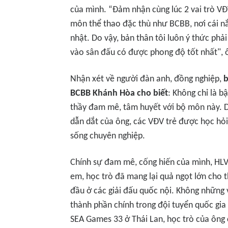
của mình. “Đảm nhận cùng lúc 2 vai trò VĐ
môn thể thao đặc thù như BCBB, nơi cái nắ
nhật. Do vậy, bản thân tôi luôn ý thức phải 
vào sân đấu có được phong độ tốt nhất", 
Nhận xét về người đàn anh, đồng nghiệp,
BCBB Khánh Hòa cho biết
: Không chỉ là 
thầy đam mê, tâm huyết với bộ môn này. Dù
dẫn dắt của ông, các VĐV trẻ được học hỏi
sống chuyên nghiệp
.
Chính sự đam mê, cống hiến của mình, HL
em, học trò đã mang lại quả ngọt lớn cho t
đầu ở các giải đấu quốc nội. Không những 
thành phần chính trong đội tuyển quốc gia t
SEA Games 33 ở Thái Lan, học trò của ông