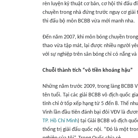
rèn luyện kỹ thuật cơ bản, cơ hội thi đấu 
chuyền trong nhà đứng trước nguy cơ giải t
thi đấu bộ môn BCBB vừa mới manh nha.
Đến năm 2007, khi môn bóng chuyền trong 
thao vừa tập mát, lại được nhiều người yê
với sự nghiệp trên sân bóng chỉ có nắng và
Chuỗi thành tích “vô tiền khoáng hậu”
Những năm trước 2009, trong làng BCBB 
tên tuổi. Tại các giải BCBB vô địch quốc gi
tỉnh chỉ ở tốp xếp hạng từ 5 đến 8. Thế nh
Vinh lần đầu tiên đánh bại đôi VĐV là đươ
TP. Hồ Chí Minh
) tại Giải BCBB vô địch q
thống trị giải đấu quốc nội. “Đó là một t