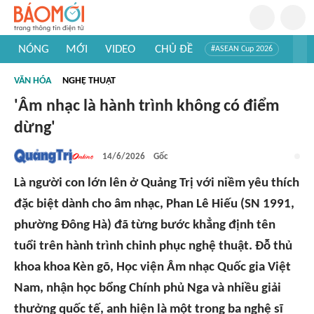
NÓNG
MỚI
VIDEO
CHỦ ĐỀ
#ASEAN Cup 2026
#Trí tuệ nhân tạo
#Mỹ - Iran
#Khám phá Việt Nam
VĂN HÓA
NGHỆ THUẬT
#Khám phá thế giới
'Âm nhạc là hành trình không có điểm
dừng'
14/6/2026
Gốc
Là người con lớn lên ở Quảng Trị với niềm yêu thích
đặc biệt dành cho âm nhạc, Phan Lê Hiếu (SN 1991,
phường Đông Hà) đã từng bước khẳng định tên
tuổi trên hành trình chinh phục nghệ thuật. Đỗ thủ
khoa khoa Kèn gõ, Học viện Âm nhạc Quốc gia Việt
Nam, nhận học bổng Chính phủ Nga và nhiều giải
thưởng quốc tế, anh hiện là một trong ba nghệ sĩ