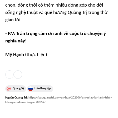
chọn, đồng thời có thêm nhiều đóng góp cho đời
sống nghệ thuật và quê hương Quảng Trị trong thời
gian tới.
- P.V: Trân trọng cảm ơn anh về cuộc trò chuyện ý
nghĩa này!
Mỹ Hạnh
(thực hiện)
Quảng Trị
Liên Bang Nga
Nguồn
Quảng Trị
:
https://baoquangtri.vn/van-hoa/202606/am-nhac-la-hanh-trinh-
khong-co-diem-dung-ed07857/